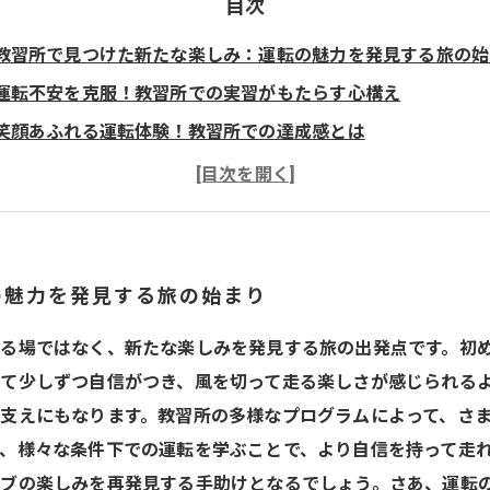
目次
教習所で見つけた新たな楽しみ：運転の魅力を発見する旅の始
運転不安を克服！教習所での実習がもたらす心構え
笑顔あふれる運転体験！教習所での達成感とは
教官との絆：運転を楽しむための秘訣
運転の自信をつける！教習所での思い出を振り返る
心躍る旅の第一歩：未来のドライバーたちへのエール
の魅力を発見する旅の始まり
る場ではなく、新たな楽しみを発見する旅の出発点です。初
て少しずつ自信がつき、風を切って走る楽しさが感じられる
支えにもなります。教習所の多様なプログラムによって、さ
、様々な条件下での運転を学ぶことで、より自信を持って走
ブの楽しみを再発見する手助けとなるでしょう。さあ、運転