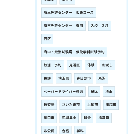
埼玉免許センター 仮免コース
埼玉免許センター 費用
入校 ２月
西区
府中・鮫洲試験場 仮免学科試験予約
鮫洲 予約
見沼区
体験
お試し
免許
埼玉県
春日部市
所沢
ペーパードライバー教習
桜区
埼玉
教習所
さいたま市
上尾市
川越市
川口市
短期集中
料金
指導員
非公認
合宿
学科