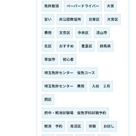
免許取消
ペーパードライバー
大宮
安い
非公認教習所
台東区
大宮区
費用
文京区
中央区
流山市
北区
おすすめ
豊島区
群馬県
草加市
初心者
埼玉免許センター 仮免コース
埼玉免許センター 費用
入校 ２月
西区
府中・鮫洲試験場 仮免学科試験予約
鮫洲 予約
見沼区
体験
お試し