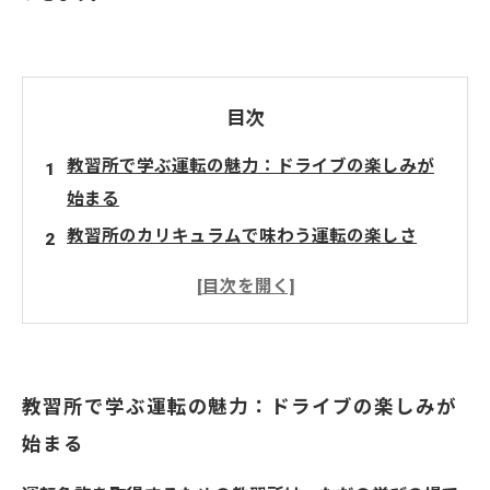
目次
教習所で学ぶ運転の魅力：ドライブの楽しみが
始まる
教習所のカリキュラムで味わう運転の楽しさ
初心者でも安心！自分のペースで進む教習の魅
力
教官とのコミュニケーションが生む運転のワク
ワク感
教習所で学ぶ運転の魅力：ドライブの楽しみが
運転技術を学びながら感じるドライブの自由さ
始まる
教習所での経験がもたらすドライブの楽しみの
広がり