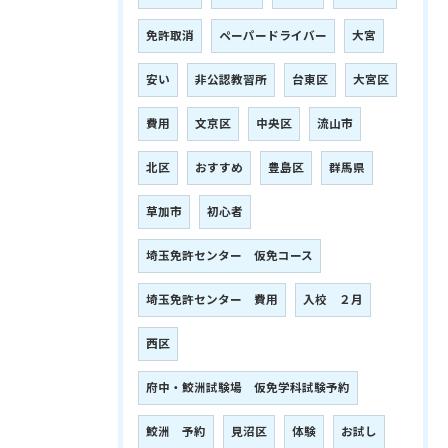
免許取消
ペーパードライバー
大宮
安い
非公認教習所
台東区
大宮区
費用
文京区
中央区
流山市
北区
おすすめ
豊島区
群馬県
草加市
初心者
埼玉免許センター 仮免コース
埼玉免許センター 費用
入校 ２月
西区
府中・鮫洲試験場 仮免学科試験予約
鮫洲 予約
見沼区
体験
お試し