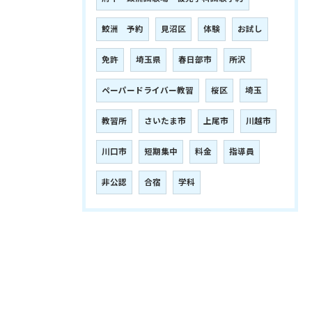
鮫洲 予約
見沼区
体験
お試し
免許
埼玉県
春日部市
所沢
ペーパードライバー教習
桜区
埼玉
教習所
さいたま市
上尾市
川越市
川口市
短期集中
料金
指導員
非公認
合宿
学科