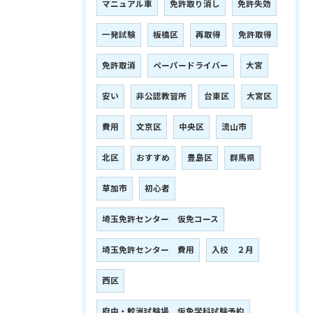
マニュアル車
免許取り消し
免許失効
一発試験
板橋区
再取得
免許取得
免許取消
ペーパードライバー
大宮
安い
非公認教習所
台東区
大宮区
費用
文京区
中央区
流山市
北区
おすすめ
豊島区
群馬県
草加市
初心者
埼玉免許センター 仮免コース
埼玉免許センター 費用
入校 ２月
西区
府中・鮫洲試験場 仮免学科試験予約