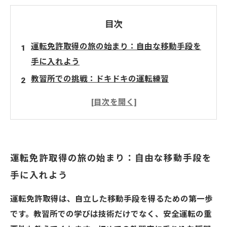
目次
運転免許取得の旅の始まり：自由な移動手段を
手に入れよう
教習所での挑戦：ドキドキの運転練習
運転免許取得の実際：ここで学ぶべき知識とテ
クニック
取得後の変化：新たなライフスタイルが開ける
瞬間
運転免許取得の旅の始まり：自由な移動手段を
運転の魅力：自由な移動がもたらす生活の豊か
手に入れよう
さ
挑戦する勇気：運転免許取得の成功体験とその
運転免許取得は、自立した移動手段を得るための第一歩
意義
です。教習所での学びは技術だけでなく、安全運転の重
未来への道：運転免許がもたらす新しい可能性