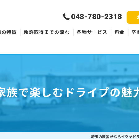
048-780-2318
所の特徴
免許取得までの流れ
各種サービス
料金
卒
新規取得
免許失効・取消
ペーパードライバー
家族で楽しむドライブの魅
埼玉の教習所ならイツヤド