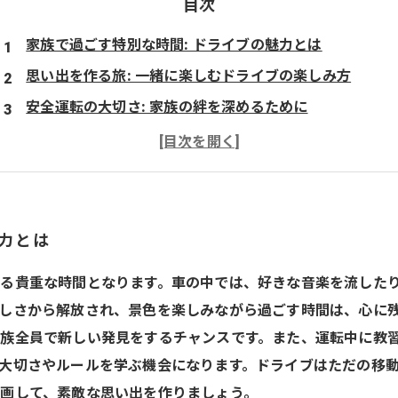
目次
家族で過ごす特別な時間: ドライブの魅力とは
思い出を作る旅: 一緒に楽しむドライブの楽しみ方
安全運転の大切さ: 家族の絆を深めるために
美しい景色と会話が生む特別な瞬間
家族ドライブの計画: みんなで決める目的地
心に残る家族ドライブ: 新たな思い出を作りに出かけよう
魅力とは
る貴重な時間となります。車の中では、好きな音楽を流した
しさから解放され、景色を楽しみながら過ごす時間は、心に残
族全員で新しい発見をするチャンスです。また、運転中に教
大切さやルールを学ぶ機会になります。ドライブはただの移
画して、素敵な思い出を作りましょう。