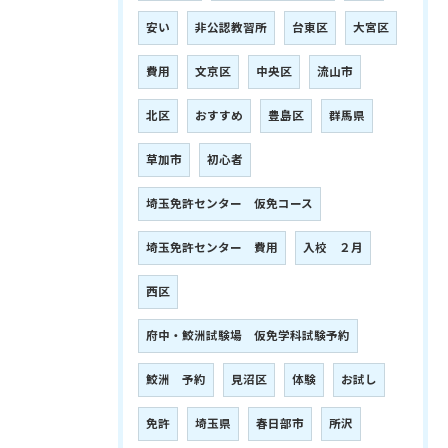
安い
非公認教習所
台東区
大宮区
費用
文京区
中央区
流山市
北区
おすすめ
豊島区
群馬県
草加市
初心者
埼玉免許センター 仮免コース
埼玉免許センター 費用
入校 ２月
西区
府中・鮫洲試験場 仮免学科試験予約
鮫洲 予約
見沼区
体験
お試し
免許
埼玉県
春日部市
所沢