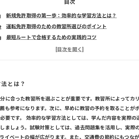
目次
新規免許取得の第一歩：効率的な学習方法とは？
運転免許取得のための教習所選びのポイント
最短ルートで合格するための実践的コツ
新規免許取得で得られる自由なライフスタイル
運転の楽しさを知る！免許取得後のメリット
運転免許取得のステップをすべて知って、夢を実現しよう
方法とは？
分に合った教習所を選ぶことが重要です。教習所によってカ
薦も参考になります。次に、早めに教習の予約を取ることが
必要です。 効率的な学習方法としては、学んだ内容を実際の
しましょう。試験対策としては、過去問題集を活用し、実際の
ライベートの幅が広がります。また、交通費の節約にもつな