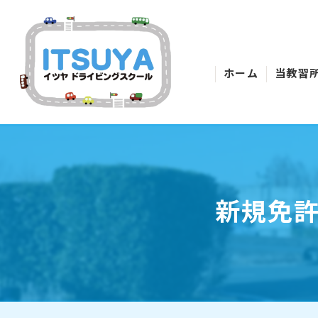
ホーム
当教習
新規免