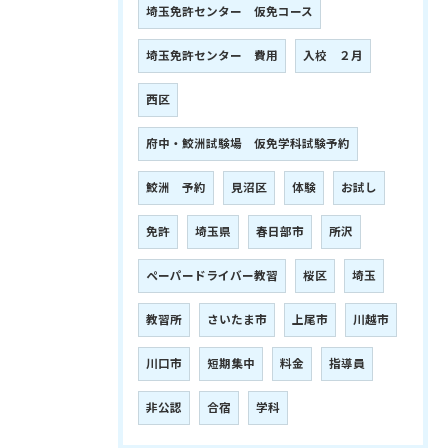
埼玉免許センター 仮免コース
埼玉免許センター 費用
入校 ２月
西区
府中・鮫洲試験場 仮免学科試験予約
鮫洲 予約
見沼区
体験
お試し
免許
埼玉県
春日部市
所沢
ペーパードライバー教習
桜区
埼玉
教習所
さいたま市
上尾市
川越市
川口市
短期集中
料金
指導員
非公認
合宿
学科