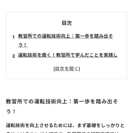
目次
教習所での運転技術向上：第一歩を踏み出そ
う！
運転技術を磨く！教習所で学んだことを実践し
よう
基礎から応用へ：教習所での運転技術向上法
効果的な練習方法で自信を持って運転しよう！
安全運転を心がけながらドライブスキルを高め
教習所での運転技術向上：第一歩を踏み出そ
る
う！
初心者も安心！教習所で役立つテクニック紹介
運転技術をさらに向上させるための次のステッ
運転技術を向上させるためには、まず基礎をしっかりと
プ