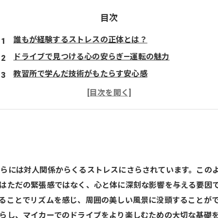
目次
誰もが経験するストレスの正体とは？
ドライブで見つける心の安らぎ—運転の魅力
教習所で学んだ技術がもたらす安心感
心と体をリフレッシュするドライブのすすめ
美しい風景がストレスを癒す理由
ドライブを通じて自分自身を見つめ直そう
ストレス解消への第一歩—充実したライフスタイルの実現
らには対人関係からくるストレスにさらされています。この
はただの緊張感ではなく、心と体に深刻な影響を与える要因
ることでリズムを感じ、周囲の美しい風景に没頭することが
らし、マイカーでのドライブをより楽しむための大切な基礎