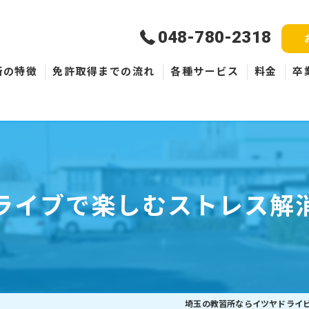
048-780-2318
所の特徴
免許取得までの流れ
各種サービス
料金
卒
新規取得
免許失効・取消
ペーパードライバー
ライブで楽しむストレス解
埼玉の教習所ならイツヤドライ