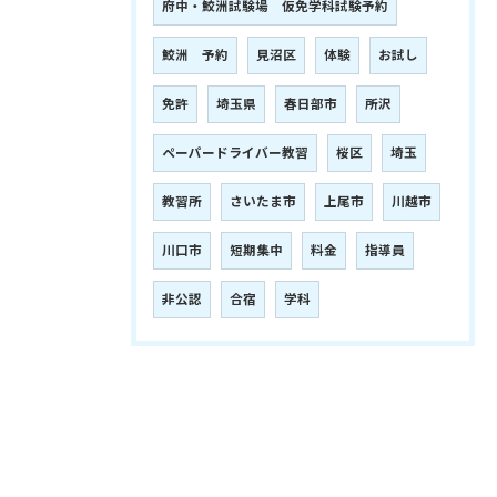
府中・鮫洲試験場 仮免学科試験予約
鮫洲 予約
見沼区
体験
お試し
免許
埼玉県
春日部市
所沢
ペーパードライバー教習
桜区
埼玉
教習所
さいたま市
上尾市
川越市
川口市
短期集中
料金
指導員
非公認
合宿
学科