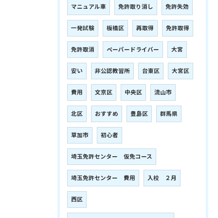
マニュアル車
免許取り消し
免許失効
一発試験
板橋区
再取得
免許取得
免許取消
ペーパードライバー
大宮
安い
非公認教習所
台東区
大宮区
費用
文京区
中央区
流山市
北区
おすすめ
豊島区
群馬県
草加市
初心者
埼玉免許センター 仮免コース
埼玉免許センター 費用
入校 ２月
西区