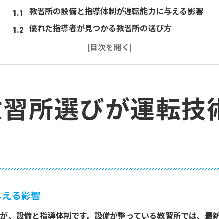
教習所の設備と指導体制が運転能力に与える影響
優れた指導者が見つかる教習所の選び方
最新技術を駆使した教習所の特長
教習所選びが安全運転に繋がる理由
個別指導が運転技術を飛躍的に向上させる
地域密着型の教習所のメリット
教習所選びが運転技
初心者必見！さいたま市で安心の教習所体験
初心者が安心して通える教習所の選び方
初めてでも大丈夫！教習所での安心体験を進める秘
初心者に寄り添った教習所のサポート体制
さいたま市で初心者向けに特化した教習所の特徴
与える影響
初心者でも安心！教習所での段階的な学び
が、設備と指導体制です。設備が整っている教習所では、最
教習所での体験が初心者を安心させる理由