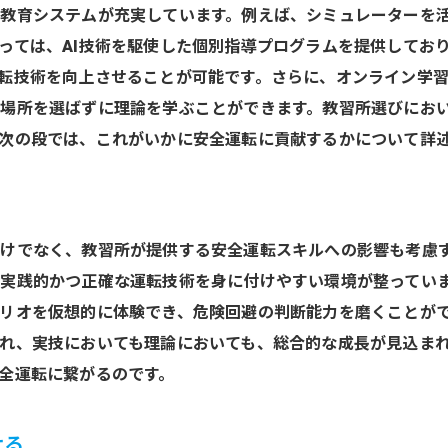
教習所のサポート体制が重要な理由
教育システムが充実しています。例えば、シミュレーターを
さいたま市の交通事情に合った教習所の選び方
っては、AI技術を駆使した個別指導プログラムを提供してお
ベテランも満足のさいたま市おすすめ教習所
転技術を向上させることが可能です。さらに、オンライン学
経験者が満足できる教習所の特長
場所を選ばずに理論を学ぶことができます。教習所選びにお
次の段では、これがいかに安全運転に貢献するかについて詳
ベテランが選ぶさいたま市の教習所
上級者向け教習所プログラムの魅力
教習所でのさらなるスキルアップを目指す
ベテランドライバーも安心の教習所選び
けでなく、教習所が提供する安全運転スキルへの影響も考慮
実践的かつ正確な運転技術を身に付けやすい環境が整ってい
さいたま市でベテランが信頼する教習所
リオを仮想的に体験でき、危険回避の判断能力を磨くことがで
さいたま市で理想の教習所を見つける方法
れ、実技においても理論においても、総合的な成長が見込ま
理想的な教習所を探すための基準
全運転に繋がるのです。
自分にぴったりな教習所の見極め方
理想の教習体験を提供する教習所の特徴
せる