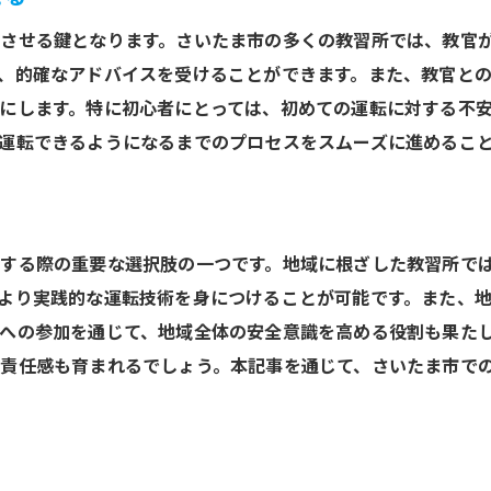
教習所選びで失敗しないためのステップ
させる鍵となります。さいたま市の多くの教習所では、教官
さいたま市で理想の教習所を選ぶコツ
、的確なアドバイスを受けることができます。また、教官と
教習所の選択が運転技術に与える影響
にします。特に初心者にとっては、初めての運転に対する不
教習所での経験が未来の運転を変える
運転できるようになるまでのプロセスをスムーズに進めるこ
教習所で得られる運転技術の進化
教習所の経験が安全運転に繋がる理由
運転スキルを最大限に引き出す教習所の役割
する際の重要な選択肢の一つです。地域に根ざした教習所で
未来の運転を見据えた教習所の選び方
より実践的な運転技術を身につけることが可能です。また、
教習所での実践経験が運転に与える影響
への参加を通じて、地域全体の安全意識を高める役割も果た
さいたま市での教習所経験が将来の運転に貢献する
責任感も育まれるでしょう。本記事を通じて、さいたま市で
さいたま市内で免許取得を成功させるための教習所活用法
免許取得を成功させる教習所の活用法
教習所を最大限に活用するためのポイント