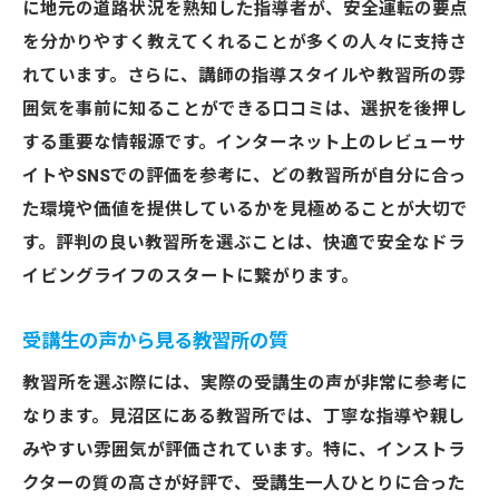
に地元の道路状況を熟知した指導者が、安全運転の要点
教習所選びで失敗しないための基本
を分かりやすく教えてくれることが多くの人々に支持さ
初めての教習所選びに役立つ情報
れています。さらに、講師の指導スタイルや教習所の雰
見沼区で安心のスタートが切れる教習所
囲気を事前に知ることができる口コミは、選択を後押し
見沼区で理想の教習所を見つけるためのヒント
する重要な情報源です。インターネット上のレビューサ
自分に合った学習スタイルを見つける
イトやSNSでの評価を参考に、どの教習所が自分に合っ
教習所選びにおける優先順位のつけ方
た環境や価値を提供しているかを見極めることが大切で
地元住民がおすすめする教習所とは
す。評判の良い教習所を選ぶことは、快適で安全なドラ
イビングライフのスタートに繋がります。
教習体験を通じて理想の場所を発見
見沼区の教習所の強みを活かす
受講生の声から見る教習所の質
未来のドライビングライフに向けた準備
教習所を選ぶ際には、実際の受講生の声が非常に参考に
見沼区の教習所選びで失敗しないためのチェッ
なります。見沼区にある教習所では、丁寧な指導や親し
クポイント
みやすい雰囲気が評価されています。特に、インストラ
契約前に確認すべき重要事項
クターの質の高さが好評で、受講生一人ひとりに合った