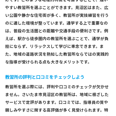
好です。このような地理的特徴を考慮することで、通い
を実現
やすい教習所を選ぶことができます。見沼区はまた、広
隠れた費用を見落とさないために
い公園や静かな住宅街が多く、教習所が実技練習を行う
見沼区で見つける質の高い教習所の特徴
のに適した環境が整っています。通学する上で重要なの
は、普段の生活圏との距離や交通手段の便利さです。例
講師の質と指導方針に注目
えば、駅から徒歩圏内の教習所を選ぶことで、通学が負
見沼区で評判の高い教習所の秘密
担にならず、リラックスして学びに専念できます。ま
個別指導のメリットを知る
た、地域の道路状況を熟知した教習所ならではの実践的
校内設備と環境から見る教習所の質
な指導が受けられる点も大きなメリットです。
リピーターが多い教習所の魅力
最新の教育技術を取り入れた教習所
教習所の評判と口コミをチェックしよう
初心者必見！見沼区のおすすめ教習所ガイド
教習所を選ぶ際には、評判や口コミのチェックが欠かせ
初心者に優しい教習所とは？
ません。さいたま市見沼区の教習所は、地域に根ざした
見沼区の人気教習所を徹底解剖
サービスで定評があります。口コミでは、指導員の質や
親しみやすさに関する高評価が多く見受けられます。特
未経験者でも安心して通える教習所