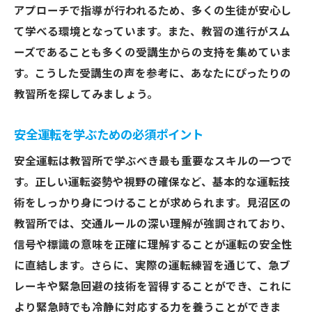
見沼区の教習所で避けるべき落とし穴
アプローチで指導が行われるため、多くの生徒が安心し
教習所のトライアルレッスンを活用する
て学べる環境となっています。また、教習の進行がスム
卒業生の声を参考にする方法
ーズであることも多くの受講生からの支持を集めていま
契約条件とキャンセルポリシーを理解
す。こうした受講生の声を参考に、あなたにぴったりの
教習所を探してみましょう。
理想の教習所を見つけるための質問リスト
見沼区の教習所で快適なドライビングライフを
安全運転を学ぶための必須ポイント
始めよう
安全運転は教習所で学ぶべき最も重要なスキルの一つで
教習所での学びを実生活に活かす
す。正しい運転姿勢や視野の確保など、基本的な運転技
安全運転の基礎をしっかりマスター
術をしっかり身につけることが求められます。見沼区の
免許取得後に役立つドライビングヒント
教習所では、交通ルールの深い理解が強調されており、
見沼区で広がるドライビングの楽しさ
信号や標識の意味を正確に理解することが運転の安全性
教習所選びがもたらす長期的なメリット
に直結します。さらに、実際の運転練習を通じて、急ブ
快適ドライブのための心構え
レーキや緊急回避の技術を習得することができ、これに
プロが教える見沼区の教習所の選び方
より緊急時でも冷静に対応する力を養うことができま