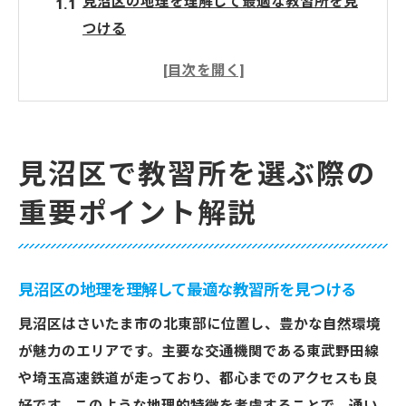
見沼区の地理を理解して最適な教習所を見
つける
教習所の評判と口コミをチェックしよう
受講生の声から見る教習所の質
安全運転を学ぶための必須ポイント
教習所の設備とカリキュラムを比較検討す
見沼区で教習所を選ぶ際の
る
重要ポイント解説
資格取得後のメリットを最大化するために
アクセスと料金で選ぶ見沼区の教習所
通学のしやすさを重視した教習所選び
見沼区の地理を理解して最適な教習所を見つける
予算に合わせた料金プランの選択肢
見沼区はさいたま市の北東部に位置し、豊かな自然環境
見沼区の交通網を活かしたアクセス攻略
が魅力のエリアです。主要な交通機関である東武野田線
交通費を節約するためのヒント
や埼玉高速鉄道が走っており、都心までのアクセスも良
料金比較で効果的なコストパフォーマンス