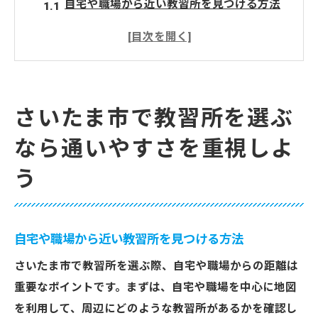
自宅や職場から近い教習所を見つける方法
アクセスの良さがもたらす通いやすさの利
点
公共交通機関を利用して通いやすい教習所
の選び方
さいたま市で教習所を選ぶ
駐車場完備の教習所のメリットとは
なら通いやすさを重視しよ
通学時間を短縮するための教習所選びのコ
ツ
う
混雑を避けるための時間帯選びのポイント
評判の良い教習所を見極めるための口コミチェ
ック法
自宅や職場から近い教習所を見つける方法
インターネット上の口コミを活用する方法
さいたま市で教習所を選ぶ際、自宅や職場からの距離は
実際に通った生徒の声を参考にしよう
重要なポイントです。まずは、自宅や職場を中心に地図
口コミサイトを利用する際の注意点
を利用して、周辺にどのような教習所があるかを確認し