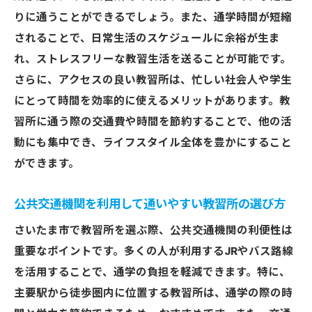
ストレスフリーな環境を提供する教習所の
りに通うことができるでしょう。また、通学時間が短縮
特徴
されることで、日常生活のスケジュールに余裕が生ま
忙しい日々に無理なく通える教習所を選ぶ
れ、ストレスフリーな教習生活を送ることが可能です。
理由
さらに、アクセスの良い教習所は、忙しい社会人や学生
ストレスを軽減するための教習所設備のチ
にとって時間を効率的に使えるメリットがあります。教
ェック
習所に通う際の交通費や時間を節約することで、他の活
心地よい教習所選びのための雰囲気の重要
動にも集中でき、ライフスタイル全体を豊かにすること
性
ができます。
教習所が提供するリラクゼーション施設の
公共交通機関を利用して通いやすい教習所の選び方
有無
アクセスの良さで選ぶさいたま市の教習所
さいたま市で教習所を選ぶ際、公共交通機関の利便性は
重要なポイントです。多くの人が利用するJRやバス路線
主要駅から近い教習所のメリット
を活用することで、通学の負担を軽減できます。特に、
アクセスの良さが時間効率を向上させる理
主要駅から徒歩圏内に位置する教習所は、通学の際の時
由