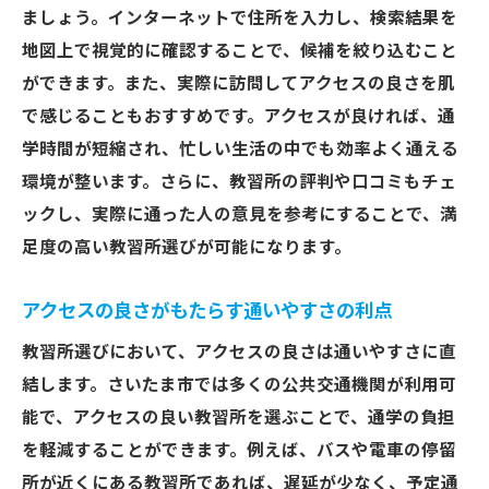
ましょう。インターネットで住所を入力し、検索結果を
信頼できる口コミ情報の見分け方
地図上で視覚的に確認することで、候補を絞り込むこと
教習所の評判を確認できるSNS活用術
ができます。また、実際に訪問してアクセスの良さを肌
口コミから分かる教習所の本当の評価
で感じることもおすすめです。アクセスが良ければ、通
経験豊富な講師が揃う教習所の見つけ方
学時間が短縮され、忙しい生活の中でも効率よく通える
講師の経験年数や専門性を確認する方法
環境が整います。さらに、教習所の評判や口コミもチェ
教習所の公式サイトで講師情報をチェック
ックし、実際に通った人の意見を参考にすることで、満
実際の教習を体験した生徒の意見を参考に
足度の高い教習所選びが可能になります。
質の高い指導を受けられる講師を見極める
アクセスの良さがもたらす通いやすさの利点
講師の評判を口コミで確認するポイント
教習所選びにおいて、アクセスの良さは通いやすさに直
教習所の講師陣の実績を見る方法
結します。さいたま市では多くの公共交通機関が利用可
ストレスなく通える教習所選びのポイントとは
能で、アクセスの良い教習所を選ぶことで、通学の負担
自分のペースに合わせた教習スケジュール
を軽減することができます。例えば、バスや電車の停留
の組み方
所が近くにある教習所であれば、遅延が少なく、予定通