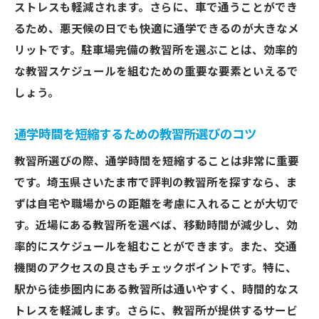
ストレスも軽減されます。さらに、車で通うことができ
忙しい人のための教習所選びガイド
るため、悪天候の日でも快適に通学できるのが大きなメ
短期間で免許取得を目指せる教習所の特色
リットです。駐車場完備の教習所を選ぶことは、効率的
フレキシブルなスケジュールを提供する教
な教習スケジュールを組むための重要な要素といえるで
習所
しょう。
忙しい社会人に適した教習所の選び方
通学時間を短縮するための教習所選びのコツ
効率的な教習カリキュラムの確認ポイント
教習所選びの際、通学時間を短縮することは非常に重要
時間を有効活用するための教習所の選択
です。埼玉県さいたま市で評判の教習所を探すなら、ま
仕事と両立しやすい教習所の特徴
ずは自宅や職場からの距離を考慮に入れることが大切で
さいたま市で評判の高い教習所を探す秘訣
す。近場にある教習所を選べば、移動時間が減少し、効
地元で評判の教習所を見つける方法
率的にスケジュールを組むことができます。また、交通
評判の高い教習所の共通点とは
機関のアクセスの良さもチェックポイントです。特に、
周囲の人からの口コミを活用しよう
駅から徒歩圏内にある教習所は通いやすく、時間的なス
教習所の実績が評判に与える影響
トレスを軽減します。さらに、教習所が提供するサービ