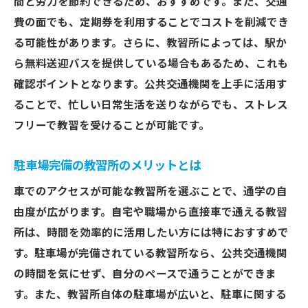
間と労力を節約できるため、おすすめです。また、交通
公共交通機関とのアクセスの良さをチェッ
費の面でも、定期券を利用することでコストを削減でき
ク
る可能性があります。さらに、教習所によっては、駅か
通学路の安全性を重視した教習所選び
ら無料送迎バスを提供している場合もあるため、これも
立地条件による通学時間の短縮方法
確認ポイントとなります。公共交通機関を上手に活用す
交通渋滞を避けるためのルート選びのコツ
ることで、忙しい日常生活を送りながらでも、ストレス
立地条件も重要！さいたま市で教習所を選ぶコ
フリーで教習を受けることが可能です。
ツ
駐車場完備の教習所のメリットとは
さいたま市内のおすすめ教習所エリア一覧
教習所周辺の環境が学習に与える影響
車でのアクセスが可能な教習所を選ぶことで、通学の自
由度が広がります。自宅や職場から直接車で通える教習
立地条件が利便性と快適性に及ぼす影響
所は、時間を効率的に活用したい方には特におすすめで
安全性を考慮した教習所の立地選び
す。駐車場が完備されている教習所なら、公共交通機関
自然環境に囲まれた教習所の魅力
の時間を気にせず、自分のペースで通うことができま
都市部と郊外の教習所、それぞれのメリッ
す。また、教習所自体の駐車場が広いと、駐車に関する
ト