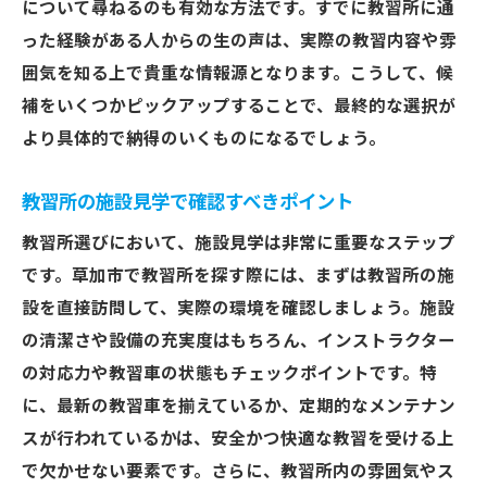
について尋ねるのも有効な方法です。すでに教習所に通
リラックスできる教習所の特徴
った経験がある人からの生の声は、実際の教習内容や雰
実習コースの設備充実度をチェック
囲気を知る上で貴重な情報源となります。こうして、候
ライフスタイルに合わせた教習所を草加市で選
補をいくつかピックアップすることで、最終的な選択が
ぶ秘訣
より具体的で納得のいくものになるでしょう。
忙しい人向けのスケジュール調整法
休日や夜間に通える教習所の探し方
教習所の施設見学で確認すべきポイント
オンライン教習を提供する草加市の教習所
教習所選びにおいて、施設見学は非常に重要なステップ
地元に根付いた教習所のメリット
です。草加市で教習所を探す際には、まずは教習所の施
設を直接訪問して、実際の環境を確認しましょう。施設
家族や友人と一緒に通える教習所
の清潔さや設備の充実度はもちろん、インストラクター
通いやすい教習所で効率的に学ぶコツ
の対応力や教習車の状態もチェックポイントです。特
草加市の教習所でスムーズに免許取得を目指す
に、最新の教習車を揃えているか、定期的なメンテナン
効率的な学習計画の立て方
スが行われているかは、安全かつ快適な教習を受ける上
免許取得までのロードマップを知る
で欠かせない要素です。さらに、教習所内の雰囲気やス