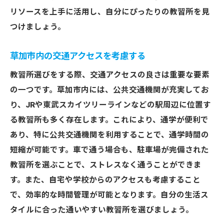
草加市で見つける教習所選びの成功法則
リソースを上手に活用し、自分にぴったりの教習所を見
つけましょう。
教習所選びで失敗しないためのポイント
草加市の教習所最新情報を知る方法
草加市内の交通アクセスを考慮する
満足度の高い教習所の特徴を知る
教習所選びをする際、交通アクセスの良さは重要な要素
教習所比較で見るべきチェックリスト
の一つです。草加市内には、公共交通機関が充実してお
コストパフォーマンスの高い教習所を探す
り、JRや東武スカイツリーラインなどの駅周辺に位置す
あなたに最適な教習所を見つけるステップ
る教習所も多く存在します。これにより、通学が便利で
あり、特に公共交通機関を利用することで、通学時間の
短縮が可能です。車で通う場合も、駐車場が完備された
教習所を選ぶことで、ストレスなく通うことができま
す。また、自宅や学校からのアクセスも考慮すること
で、効率的な時間管理が可能となります。自分の生活ス
タイルに合った通いやすい教習所を選びましょう。