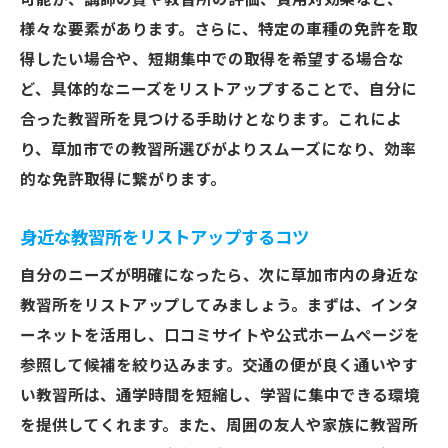
可能か、講師の質や教習所の評価、費用対効果など、
口コミで評価された草加市の教習所を徹底解説
様々な要素があります。さらに、特定の車種の免許を取
得したい場合や、短期集中での取得を希望する場合な
選ばれる教習所の共通点とは
ど、具体的なニーズをリストアップすることで、自分に
実際の受講生の声から見る教習所の本音
合った教習所を見つける手助けとなります。これによ
高評価を得る教習所の秘密
り、草加市での教習所選びがよりスムーズになり、効率
ネガティブな口コミをどう捉えるか
的な免許取得に繋がります。
他の受講生の体験談を参考にする
口コミサイトを利用した効率的な情報収集
身近な教習所をリストアップするコツ
草加市の教習所で快適な学習環境を手に入れる
自分のニーズが明確になったら、次に草加市内の身近な
方法
教習所をリストアップしてみましょう。まずは、インタ
居心地の良い教室環境の見極め方
ーネットを活用し、口コミサイトや公式ホームページを
最新設備が整った教習所の魅力
参照して候補を絞り込みます。交通の便が良く通いやす
い教習所は、通学時間を短縮し、学習に集中できる環境
仲間と共に目指せる教習所選びのポイント
を提供してくれます。また、周囲の友人や家族に教習所
草加市での通学が楽な教習所を選ぶ