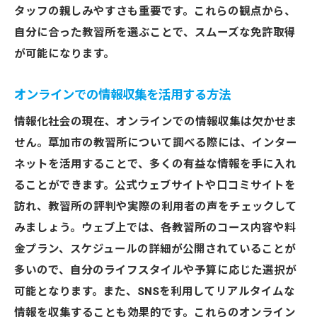
合格率の高い教習所の選び方
タッフの親しみやすさも重要です。これらの観点から、
試験対策に力を入れる教習所を選ぶ
自分に合った教習所を選ぶことで、スムーズな免許取得
サポート体制が充実した教習所を探す
が可能になります。
免許取得後も続くサポートの有無を確認
オンラインでの情報収集を活用する方法
おすすめ教習所から始める草加市でのドライビ
情報化社会の現在、オンラインでの情報収集は欠かせま
ングライフ
せん。草加市の教習所について調べる際には、インター
初めての運転をサポートする教習所
ネットを活用することで、多くの有益な情報を手に入れ
免許取得後のアフターケアが充実した教習
ることができます。公式ウェブサイトや口コミサイトを
所
訪れ、教習所の評判や実際の利用者の声をチェックして
草加市での交通知識を深める教習所
みましょう。ウェブ上では、各教習所のコース内容や料
ドライビングスクールの選び方
金プラン、スケジュールの詳細が公開されていることが
運転に自信をつけるための教習所選び
多いので、自分のライフスタイルや予算に応じた選択が
初心者に優しい教習プログラムを提供する
可能となります。また、SNSを利用してリアルタイムな
教習所
情報を収集することも効果的です。これらのオンライン