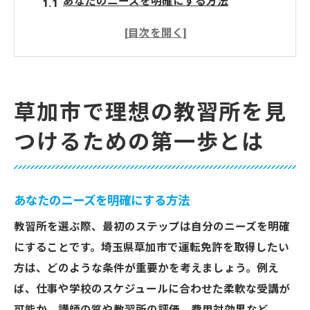
あなたのニーズを明確にする方法
身近な教習所をリストアップするコツ
教習所の施設見学で確認すべきポイント
オンラインでの情報収集を活用する方法
草加市内の交通アクセスを考慮する
草加市で理想の教習所を見
予算に応じた教習所選びの秘訣
つけるための第一歩とは
教習所選びのポイント：草加市であなたに合っ
た環境を探す
学習スタイルに合ったカリキュラムを探す
あなたのニーズを明確にする方法
教習所の講師陣の質を評価する
教習所を選ぶ際、最初のステップは自分のニーズを明確
設備が充実した教習所の特徴
にすることです。埼玉県草加市で運転免許を取得したい
草加市内での人気教習所ランキング
方は、どのような条件が重要かを考えましょう。例え
フレキシブルな時間割を提供する教習所
ば、仕事や学校のスケジュールに合わせた柔軟な受講が
口コミを活用した情報収集のテクニック