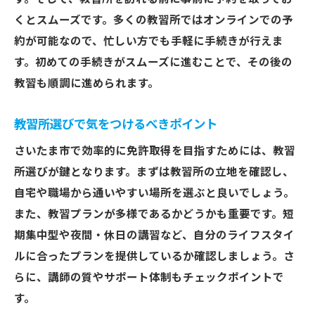
免許取得をスムーズに進めるためのさいたま市
くとスムーズです。多くの教習所ではオンラインでの予
の教習所選び戦略
約が可能なので、忙しい方でも手軽に手続きが行えま
す。初めての手続きがスムーズに進むことで、その後の
スムーズな免許取得を実現する教習所選び
教習も順調に進められます。
の基準
さいたま市での免許取得を円滑に進めるテ
教習所選びで気をつけるべきポイント
クニック
さいたま市で効率的に免許取得を目指すためには、教習
教習所での免許取得をスムーズにするため
所選びが鍵となります。まずは教習所の立地を確認し、
のポイント
自宅や職場から通いやすい場所を選ぶと良いでしょう。
さいたま市の教習所でのストレスフリーな
また、教習プランが多様であるかどうかも重要です。短
免許取得
期集中型や夜間・休日の講習など、自分のライフスタイ
スムーズに免許取得できるためのさいたま
ルに合ったプランを提供しているか確認しましょう。さ
市の教習所の選び方
らに、講師の質やサポート体制もチェックポイントで
免許取得をスムーズに進める戦略的アプロ
す。
ーチ