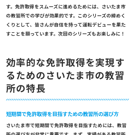
す。免許取得をスムーズに進めるためには、さいたま市
習所の徹底比較
の教習所での学びが効果的です。このシリーズの締めく
さいたま市で免許取得を早く達成するため
くりとして、皆さんが自信を持って運転デビューを果た
の比較ポイント
すことを願っています。次回のシリーズもお楽しみに！
教習所の特徴を徹底比較し効率的な免許取
得を目指す
さいたま市内での免許取得を早く達成する
効率的な免許取得を実現す
ための選択肢
るためのさいたま市の教習
早く免許取得するための教習所の比較と選
所の特長
定
さいたま市の教習所を比較し最適な選択を
する方法
短期間で免許取得を目指すための教習所の選び方
免許取得を早く実現するためのさいたま市
教習所の比較
さいたま市で短期間で免許取得を目指すためには、教習
所の選び方が非常に重要です。まず、実績がある教習所