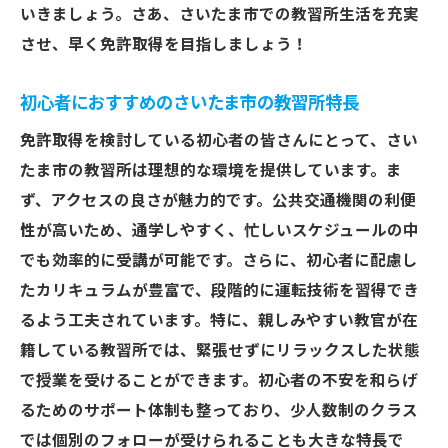
いきましょう。さあ、さいたま市での教習所生活を充実
さいたま市での免許取得プロセスを加速する教
させ、早く免許取得を目指しましょう！
習所選びの秘訣
プロセスを加速するための教習所の選び方
初心者におすすめのさいたま市の教習所特長
さいたま市で免許取得プロセスを短縮する
免許取得を検討している初心者の皆さんにとって、さい
方法
たま市の教習所は理想的な環境を提供しています。ま
加速する免許取得を実現する教習所の見つ
ず、アクセスの良さが魅力的です。公共交通機関の利便
け方
性が高いため、通学しやすく、忙しいスケジュールの中
さいたま市の教習所で免許取得を加速させ
でも効率的に受講が可能です。さらに、初心者に配慮し
る秘訣
たカリキュラムが豊富で、段階的に運転技術を習得でき
免許取得プロセスを迅速化するさいたま市
るよう工夫されています。特に、親しみやすい教官が在
の教習所選び
籍している教習所では、緊張せずにリラックスした状態
プロセスを効率化するためのさいたま市の
で授業を受けることができます。初心者の不安を和らげ
教習所の秘訣
るためのサポート体制も整っており、少人数制のクラス
では個別のフォローが受けられることも大きな特長で
免許取得を早く達成するためのさいたま市内教