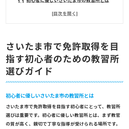
初心者に優しいさいたま市の教習所とは
免許取得までの流れを知る
さいたま市の教習所での初めての手続き
教習所選びで気をつけるべきポイント
さいたま市の教習所での学び方
さいたま市で免許取得を目
初心者におすすめのさいたま市の教習所特
指す初心者のための教習所
長
選びガイド
効率的な免許取得を実現するためのさいたま市
の教習所の特長
短期間で免許取得を目指すための教習所の
選び方
初心者に優しいさいたま市の教習所とは
さいたま市の教習所が提供する効率的なプ
さいたま市で免許取得を目指す初心者にとって、教習所
ログラム
選びは重要です。初心者に優しい教習所とは、まず教官
免許取得を効率化するための指導方法
の質が高く、親切で丁寧な指導が受けられる場所です。