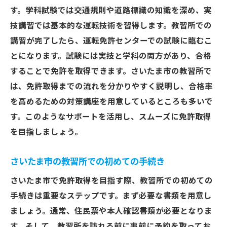
効率的な免許取得を実現するスケジュール
す。学科試験では交通規則や道路標識の知識を深め、実
の組み方
技講習では基本的な運転技術を習得します。教習所での
講習が完了したら、運転免許センターでの試験に臨むこ
無駄な時間を省くさいたま市の教習所の特
とになります。試験には実技と学科の両方があり、合格
徴
することで免許を取得できます。さいたま市の教習所で
免許取得を成功させる！さいたま市の教習所で
は、免許取得までの流れを分かりやすく説明し、合格率
知っておきたいポイント
を高めるための対策講座を用意しているところも多いで
教習所で知っておくべきさいたま市の特徴
す。このようなサポートを活用し、スムーズに免許取得
成功する免許取得のための準備
を目指しましょう。
さいたま市の教習所での学びを最大化する
方法
さいたま市の教習所での初めての手続き
免許取得に成功するための注意点
さいたま市で免許取得を目指す際、教習所での初めての
さいたま市での免許取得前の心構え
手続きは重要なステップです。まず必要な書類を用意し
教習所での免許取得を成功させるためのヒ
ましょう。通常、住民票や本人確認書類が必要となりま
ント
す。そして、教習所を訪れる前に事前に予約を取ってお