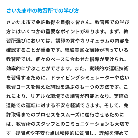
さいたま市の免許取得を効率化！最適な教習所
さいたま市の教習所での学び方
の条件とは
さいたま市で免許取得を目指す皆さん、教習所での学び
効率的な免許取得に必要なさいたま市の教
方にはいくつかの重要なポイントがあります。まず、教
習所条件
習所選びにおいては、講師の質やカリキュラムの内容を
さいたま市での効率的な免許取得のための
確認することが重要です。経験豊富な講師が揃っている
環境
教習所では、個々のペースに合わせた指導が受けられ、
効率的に免許取得を進めるための教習所の
効率的に学ぶことができます。また、実践的な運転技術
選び方
を習得するために、ドライビングシミュレーターや広い
さいたま市の教習所での効率化のための条
教習コースを備えた施設を選ぶのも一つの方法です。こ
件
れにより、リアルな環境での練習が可能となり、実際の
道路での運転に対する不安を軽減できます。そして、免
効率的な免許取得を支えるさいたま市の教
許取得までのプロセスをスムーズに進行させるために
習所の特性
は、教習所のスタッフとのコミュニケーションも大切で
さいたま市で免許取得を効率化するための
す。疑問点や不安な点は積極的に質問し、理解を深めて
最適な選択