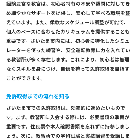
経験豊富な教官は、初心者特有の不安や疑問に対してき
さいたま市の教習所のスケジュールの柔軟
め細やかなサポートを提供し、安心して学べる環境を整
性
えています。また、柔軟なスケジュール調整が可能で、
免許取得に向けた特別講座とワークショッ
個人のペースに合わせたカリキュラムを提供することも
プ
重要です。さいたま市内には、初心者に特化したシミュ
さいたま市で効率的に免許取得するための
レーターを使った練習や、安全運転教育に力を入れてい
教習所の特長
る教習所が多く存在します。これにより、初心者は無理
さいたま市で最速免許取得！時間を無駄にしな
なくスキルを身につけ、自信を持って免許取得を目指す
い教習所の選び方
ことができます。
時間効率を重視したさいたま市の教習所選
び
免許取得までの流れを知る
さいたま市での免許取得にかかる時間を短
さいたま市での免許取得は、効率的に進めたいもので
縮する方法
す。まず、教習所に入会する際には、必要書類の準備が
最速で免許取得できる教習所の探し方
重要です。住民票や本人確認書類を忘れずに持参しまし
さいたま市教習所の時間管理の秘訣
ょう。次に、教習所での学科試験と実技講習を受講しま