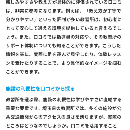
親しみやすさや教え方が具体的に評価されている口コミ
SNSでわかる埼玉県教習所のリアルな雰囲気
は、非常に参考になります。例えば、「教え方が丁寧で
SNSを使った教習所の雰囲気チェック
分かりやすい」といった評判が多い教習所は、初心者に
写真や動画から垣間見る実際の様子
とって安心して通える環境を提供していると言えるでし
SNS上の評価と口コミの違い
ょう。また、口コミでは指導員の対応や、その教習所の
サポート体制についても知ることができます。こうした
口コミとSNSで見る教習所の現実
情報を基に、実際に足を運んで見学したり、体験レッス
リアルな雰囲気をSNSで把握するコツ
ンを受けたりすることで、より具体的なイメージを掴む
SNSでフォローすべき教習所情報
ことができます。
評判を見極める！埼玉県教習所の口コミ分析
口コミ分析で評判を正しく理解する
施設の利便性を口コミから探る
信頼できる口コミの選び方
教習所を選ぶ際、施設の利便性は学びやすさに直結する
傾向分析で教習所の評判を読む
重要な要素です。埼玉県の教習所では、多くの施設が公
口コミデータから見る改善の余地
共交通機関からのアクセスの良さを誇りますが、実際の
評判の裏側を見る分析ポイント
ところはどうなのでしょうか。口コミを活用すること