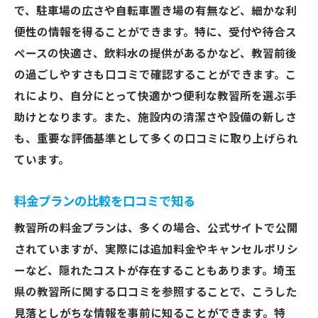
で、駐車場の広さや自転車置き場の有無など、細かな利
口コミから信頼度を高める方法
便性の情報を得ることができます。特に、受付や待合ス
口コミで探る埼玉県教習所の講師の質と対応
ペースの快適さ、飲料水の提供があるかなど、教習前後
口コミで分かる講師の評価基準
の過ごしやすさも口コミで確認することができます。こ
優れた講師の見極め方
れにより、自分にとって快適かつ便利な教習所を選ぶ手
講師の対応力を口コミで判断する
助けとなります。また、施設内の清潔さや設備の新しさ
指導スタイルと講師の質の関係
も、重要な評価基準として多くの口コミに取り上げられ
口コミで知る講師のコミュニケーション力
ています。
良い講師選びのための口コミ活用法
料金プランの比較を口コミで知る
埼玉県の教習所口コミで知るべき重要ポイント
教習所の料金プランは、多くの場合、公式サイトで公開
口コミで知る教習所選びのポイント
されていますが、実際には追加料金やキャンセルポリシ
重要視すべき口コミの観点
ーなど、隠れたコストが存在することもあります。埼玉
教習所選びで失敗しないための知識
県の教習所に関する口コミを参照することで、こうした
口コミをもとにした選択の戦略
見落としがちな情報を事前に知ることができます。特