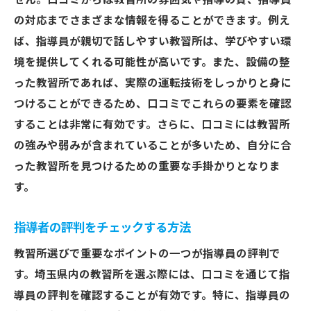
せん。口コミからは教習所の雰囲気や指導の質、指導員
の対応までさまざまな情報を得ることができます。例え
失敗しないための口コミ活用の基本
ば、指導員が親切で話しやすい教習所は、学びやすい環
利用者の不満を事前に知る方法
境を提供してくれる可能性が高いです。また、設備の整
口コミで見逃せない注意点
った教習所であれば、実際の運転技術をしっかりと身に
教習所選びで陥りやすい落とし穴
つけることができるため、口コミでこれらの要素を確認
実際の受講生の声を聞くことの重要性
することは非常に有効です。さらに、口コミには教習所
口コミを活かした賢い選択法
の強みや弱みが含まれていることが多いため、自分に合
口コミから見る埼玉県教習所の指導力の差
った教習所を見つけるための重要な手掛かりとなりま
指導力を口コミでチェックする方法
す。
優れた指導者の特徴を口コミから探る
指導者の評判をチェックする方法
指導内容の質を判別するポイント
教習所選びで重要なポイントの一つが指導員の評判で
口コミで分かる指導における強みと弱み
す。埼玉県内の教習所を選ぶ際には、口コミを通じて指
卒業生の声で見る指導の効果
導員の評判を確認することが有効です。特に、指導員の
口コミに見る指導法の多様性