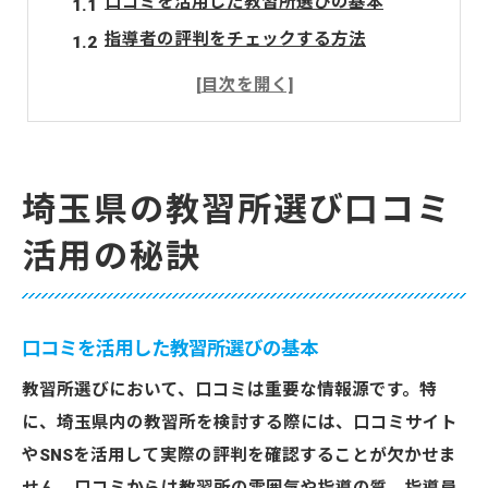
口コミを活用した教習所選びの基本
指導者の評判をチェックする方法
施設の利便性を口コミから探る
料金プランの比較を口コミで知る
卒業生の体験談を参考にする
SNSの活用でリアルな情報を得る
埼玉県の教習所選び口コミ
口コミで判明！埼玉県教習所の実態と評判
活用の秘訣
埼玉県の人気教習所を口コミで探る
評判から見る指導方法の特徴
口コミで見えてくる施設の充実度
口コミを活用した教習所選びの基本
講師の質を評価する重要ポイント
教習所選びにおいて、口コミは重要な情報源です。特
卒業率と口コミの関連性
に、埼玉県内の教習所を検討する際には、口コミサイト
口コミからの信頼度を判断する
やSNSを活用して実際の評判を確認することが欠かせま
教習所選びの失敗を防ぐための口コミ活用法