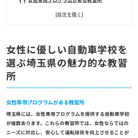
女性専用プログラムがある教習所
安心のサポート体制で選ぶ埼玉県の教習所
運転が初めてでも安心！女性向けプログラ
ム
女性の視点を取り入れたカリキュラム
女性に優しい自動車学校を
女性インストラクターがいる教習所のメリ
選ぶ埼玉県の魅力的な教習
ット
通いやすさを重視した女性向け教習所
所
快適な運転ライフを目指す女性におすすめの埼
玉県自動車学校
女性が快適に通える教習所の選び方
女性専用プログラムがある教習所
埼玉県で人気の教習所に通うメリット
埼玉県には、女性専用プログラムを提供する自動車学校
女性向けサービスが充実した教習所
が複数あります。これらの教習所では、女性ならではの
ニーズに対応し、安心して運転技術を向上させることが
リラックスできる環境での教習体験