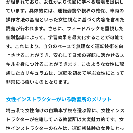
が組まれており、女性がより快適に学べる環境を提供し
安全運転を学ぶ環境を提供
ています。具体的には、運転姿勢や視界の確保、車両の
埼玉県で女性が選ぶべき自動車学校のポイント
操作方法の基礎といった女性視点に基づく内容を含めた
選ぶべき教習所のポイントを解説
講義が行われます。さらに、フィードバックを重視した
女性が評価する教習所の特徴
個別指導によって、学習効果を最大化することが可能で
選択の基準になる女性専用サービス
す。これにより、自分のペースで無理なく運転技術を向
上させることができ、安心して日常の運転に活かせるス
埼玉県内で人気の教習所ランキング
キルを身につけることができます。このような女性に配
女性が快適に学べる教習所の選び方
慮したカリキュラムは、運転を初めて学ぶ女性にとって
口コミで人気の教習所を探る
非常に心強いものとなります。
女性インストラクターがいる教習所のメリット
埼玉県で女性向けの自動車学校を選ぶ際に、女性インス
トラクターが在籍している教習所は大変魅力的です。女
性インストラクターの存在は、運転初体験の女性にとっ