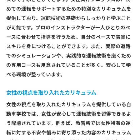
女性向けプログラムで楽しく学ぶ
めての運転をサポートするための特別なカリキュラムを
提供しており、運転技術の基礎からしっかりと学ぶこと
運転免許取得までのステップを詳しく解説
が可能です。プロのインストラクターが一人ひとりのペ
女性が安心して学べる教習所の選び方
ースに合わせて指導を行うため、自分のペースで着実に
快適な教習環境で免許取得を目指す
スキルを身につけることができます。また、実際の道路
女性に人気の理由を探る
でのシミュレーションや、実践的な運転技術を磨くため
成功体験を基にした教習所選び
の専用コースも用意されていることが多く、安心して学
安心の埼玉県自動車学校で女性が運転スキルを
べる環境が整っています。
磨く
女性の視点を取り入れたカリキュラム
運転スキルアップのための教習プラン
女性向け運転スキル強化コース
女性の視点を取り入れたカリキュラムを提供している自
実践的な運転レッスンで安心
動車学校では、女性が安心して運転技術を習得できるよ
う配慮されています。例えば、教習所では女性特有の運
女性が選ぶ運転スキル磨きの教習所
転に対する不安や悩みに寄り添った内容のカリキュラム
運転技術向上のための充実したサポート