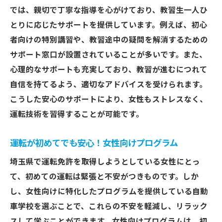
安全対策が万全な教習所を選ぶ
では、親切で丁寧な指導を心がけており、教習生一人ひ
女性インストラクターによるサポート
とりに応じたサポートを提供しています。例えば、初心
通学時間を考慮した教習所の選択
者向けの特別講習や、教習途中の疑問を解消するための
女性に配慮した設備が整う教習所
サポート窓口が設置されていることが多いです。また、
心配事を相談できる体制の教習所
心理的なサポートも充実しており、教習が進むにつれて
自信を持てるよう、適切なアドバイスを受けられます。
埼玉県の自動車学校で女性が学ぶ安心と快適さ
こうした安心のサポートにより、女性もストレスなく、
快適さを追求した教習所の選び方
運転技術を習得することが可能です。
女性に優しい設備を備えた教習所
安心のためのセキュリティ対策
運転が初めてでも安心！女性向けプログラム
女性が学びやすい教習所の特徴
埼玉県で運転免許を取得しようとしている女性にとっ
多様なニーズに応える教習所選び
て、初めての運転は緊張と不安がつきものです。しか
リラックスできる教習所の雰囲気
し、女性向けに特化したプログラムを提供している自動
埼玉県の女性向け自動車学校で運転免許取得を
車学校を選ぶことで、これらの不安を軽減し、リラック
目指す
スして学ぶことができます。女性向けプログラムは、初