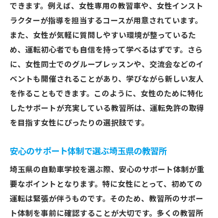
できます。例えば、女性専用の教習車や、女性インスト
女性のための特別プランがある教習所
ラクターが指導を担当するコースが用意されています。
免許取得後も安心のアフターサポート
また、女性が気軽に質問しやすい環境が整っているた
フレンドリーな指導員と安心の学習環境を提供
め、運転初心者でも自信を持って学べるはずです。さら
する埼玉県の自動車学校
に、女性同士でのグループレッスンや、交流会などのイ
フレンドリーな指導員が多い理由
ベントも開催されることがあり、学びながら新しい友人
安心して学べる教習所の環境作り
を作ることもできます。このように、女性のために特化
個別指導が充実した自動車学校
したサポートが充実している教習所は、運転免許の取得
女性に人気の指導員の特徴
を目指す女性にぴったりの選択肢です。
トラブル対策が整った教習所の選び方
安心のサポート体制で選ぶ埼玉県の教習所
親身なサポートで安心の学習環境
埼玉県の自動車学校を選ぶ際、安心のサポート体制が重
埼玉県で女性が安心して通える自動車学校の特
要なポイントとなります。特に女性にとって、初めての
長
運転は緊張が伴うものです。そのため、教習所のサポー
女性専用施設がある教習所の利点
ト体制を事前に確認することが大切です。多くの教習所