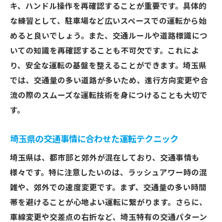
キ、ハンドル操作を再確認することが重要です。具体的
ペーパードライバー向けの個別指導の利点
な練習として、駐車場など広いスペースでの運転から始
再学習を通じて得られる新たな運転知識
めると良いでしょう。また、交通ルールや道路標識につ
不安を乗り越えるペーパードライバーのための
いての知識を再確認することも不可欠です。これによ
埼玉県運転再入門
り、安全な運転の基盤を整えることができます。埼玉県
運転への不安を取り除くための心理的アプ
では、交通量の多い道路が多いため、進行方向変更や合
ローチ
流の際のスムーズな運転技術を身につけることも大切で
埼玉県の交通実態を知ることの重要性
す。
初心者に優しい安全運転のコツ
埼玉県の交通事情に合わせた運転テクニック
ペーパードライバー向けのサポート体制
練習を重ねることで得られる自信
埼玉県は、都市部と郊外が混在しており、交通事情も
様々です。特に注意したいのは、ラッシュアワー時の混
経験者の声を活かした運転アドバイス
雑や、郊外での速度変更です。まず、交通量の多い時間
埼玉県でのペーパードライバー克服法仲間と共
帯を避けることが心地よい運転に繋がります。さらに、
に自信を取り戻す
車線変更や交差点の右折など、埼玉特有の交通パターン