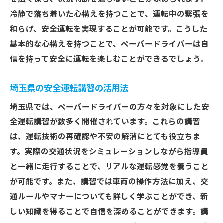
埼玉県で安心して運転を楽しむためのヒン
冷静で落ち着いた心構えを持つことで、運転中の緊張を
ト
和らげ、安全運転を実現することが可能です。こうした
ペーパードライバーを卒業するための埼玉県で
基本的な心構えを持つことで、ペーパードライバーは自
の練習場所と時間帯の選び方
信を持って安全に運転を楽しむことができるでしょう。
練習に適した埼玉県内の道路
埼玉県の安全運転講習の活用法
ペーパードライバーに優しい時間帯の見極
め方
埼玉県では、ペーパードライバーの方々を対象にした安
全運転講習が数多く開催されています。これらの講習
初心者向けのドライブコース設定
は、運転技術の再確認や不安の解消にとても役立ちま
混雑を避けた練習方法
す。実際の交通状況をシミュレーションしながら指導員
安全に練習できる駐車場の活用法
と一緒に走行することで、リアルな運転感覚を養うこと
効果的な練習プランの立て方
が可能です。また、講習では車両の操作方法に加え、交
安心して運転できる埼玉県のペーパードライバ
通ルールやマナーについても詳しく学ぶことができ、新
ー卒業ガイド
しい知識を得ることで自信を深めることができます。講
ペーパードライバー卒業のステップバイス