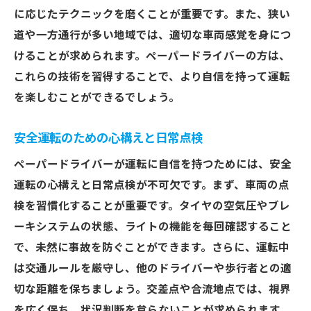
運転仲間の重要性とその見つけ方
に応じたテクニックを磨くことが重要です。また、狭い
グループ練習によるモチベーション向上
道や一方通行が多い地域では、適切な車両感覚を身につ
運転仲間との情報交換で得られる知識
けることが求められます。ペーパードライバーの方は、
ペーパードライバー卒業を目指すコミュニ
これらの技術を習得することで、より自信を持って運転
ティの活用
を楽しむことができるでしょう。
運転仲間と共に行う練習のメリット
安全運転のための心構えと日常点検
他のペーパードライバーとの交流の場
再び運転の楽しさを埼玉県でペーパードライバ
ペーパードライバーが運転に自信を持つためには、安全
ーが安心運転を実現する方法
運転の心構えと日常点検が不可欠です。まず、車両の点
検を習慣化することが重要です。タイヤの空気圧やブレ
運転の楽しさを再発見する方法
ーキシステムの状態、ライトの機能を毎回確認すること
埼玉県内でのドライブスポット紹介
で、未然に事故を防ぐことができます。さらに、運転中
安全運転がもたらす心の安定
は交通ルールを厳守し、他のドライバーや歩行者との適
運転の技術向上で得られる満足感
切な距離を保ちましょう。交差点や合流地点では、視界
ペーパードライバーからの成功体験談
を広く保ち、状況判断を怠らないことが求められます。