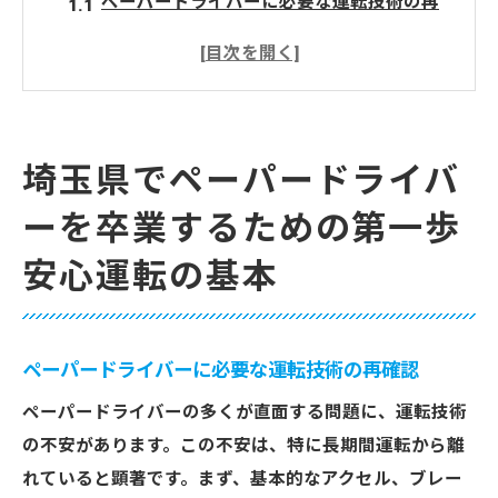
ペーパードライバーに必要な運転技術の再
確認
埼玉県の交通事情に合わせた運転テクニッ
ク
安全運転のための心構えと日常点検
埼玉県でペーパードライバ
埼玉県の安全運転講習の活用法
ーを卒業するための第一歩
実際の運転での緊張を和らげる方法
運転に自信を持つためのステップ
安心運転の基本
ペーパードライバー必見！埼玉県で安心して再
学習する方法
地元で受けられる運転再学習プログラム
ペーパードライバーに必要な運転技術の再確認
効果的な教習所選びのポイント
ペーパードライバーの多くが直面する問題に、運転技術
埼玉県の交通法規を学ぶ意義
の不安があります。この不安は、特に長期間運転から離
れていると顕著です。まず、基本的なアクセル、ブレー
実践練習に適した場所と時間の選び方