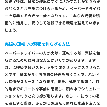
習終了後は、日常の運転にすぐに活かすことができる実
テップガイド
践的なスキルを身につけられるため、ペーパードライバ
埼玉県での実践的な運転練習の進め方
ーを卒業する大きな一歩となります。これらの講習を積
卒業後の運転スキル維持方法
極的に活用し、安心して運転できる環境を整えていきま
しょう。
初めての長距離運転の備え方
ペーパードライバー卒業後の安全運転維持
実際の運転での緊張を和らげる方法
の秘訣
ペーパードライバーの方が実際に運転する際、緊張を和
埼玉県での運転の楽しみ方紹介
らげるための効果的な方法がいくつかあります。まず
埼玉県でペーパードライバーをサポートする運
は、深呼吸や軽いストレッチで体をリラックスさせるこ
転仲間の見つけ方
とです。緊張からくる筋肉の硬直を防ぐことで、ハンド
運転仲間を見つけるためのコミュニティ活
ル操作がスムーズになります。また、運転する前に、目
用術
的地までのルートを事前に確認し、頭の中でシミュレー
仲間を募っての練習会開催方法
ションを行うと安心感が増します。さらに、初めての道
運転仲間との信頼関係の築き方
を運転する際は、あらかじめ運転に慣れた家族や友人を