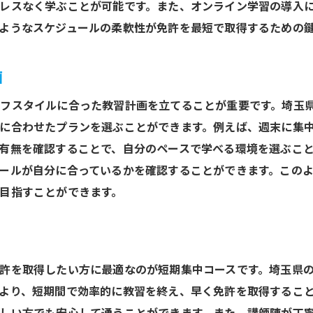
レスなく学ぶことが可能です。また、オンライン学習の導入
成功した免許取得の事例を参考に
ようなスケジュールの柔軟性が免許を最短で取得するための
理想の教習所で学ぶ楽しさ
免許取得後の安全運転への道
画
長期的な視点での教習所選び
フスタイルに合った教習計画を立てることが重要です。埼玉
に合わせたプランを選ぶことができます。例えば、週末に集
有無を確認することで、自分のペースで学べる環境を選ぶこ
ールが自分に合っているかを確認することができます。この
目指すことができます。
許を取得したい方に最適なのが短期集中コースです。埼玉県
より、短期間で効率的に教習を終え、早く免許を取得するこ