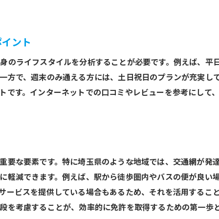
個別指導が受けられる教習所で効率的に学ぶ
個別指導のメリットとは
ポイント
初心者でも安心のサポート体制
身のライフスタイルを分析することが必要です。例えば、平
個別指導で身につく実践的スキル
一方で、週末のみ通える方には、土日祝日のプランが充実し
教官との関係が重要な理由
トです。インターネットでの口コミやレビューを参考にして
疑問を解消するためのマンツーマン指導
効率的な学びを実現する指導スタイル
ライフスタイルに合った教習所をどう見つけるか
ライフスタイルを考慮した教習所選び
重要な要素です。特に埼玉県のような地域では、交通網が発
自宅や職場からのアクセスをチェック
に軽減できます。例えば、駅から徒歩圏内やバスの便が良い
週末や夜間の教習所を探す方法
サービスを提供している場合もあるため、それを活用するこ
オンライン予約の利便性を活用しよう
段を考慮することが、効率的に免許を取得するための第一歩