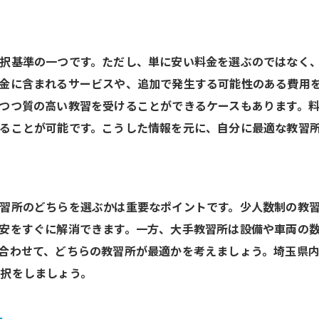
自分のペースで学べる環境の重要性
フィードバックを活用して選ぶ
教習所のインストラクターの評判をチェックしよう
択基準の一つです。ただし、単に安い料金を選ぶのではなく
インストラクターの評判が持つ影響
金に含まれるサービスや、追加で発生する可能性のある費用
評判を確認するための方法
つつ質の高い教習を受けることができるケースもあります。
経験豊富な教官がいる教習所を選ぶ
ることが可能です。こうした情報を元に、自分に最適な教習
親しみやすいインストラクターの見極め方
口コミやレビューを活用した情報収集
教官との相性が学習効果に与える影響
習所のどちらを選ぶかは重要なポイントです。少人数制の教
教習の質を重視した教習所選びのポイント
安をすぐに解消できます。一方、大手教習所は設備や車両の
教習の質を見極めるための基準
合わせて、どちらの教習所が最適かを考えましょう。埼玉県
択をしましょう。
最新の技術を用いた教習内容
実践的なスキルが身につく教習プログラム