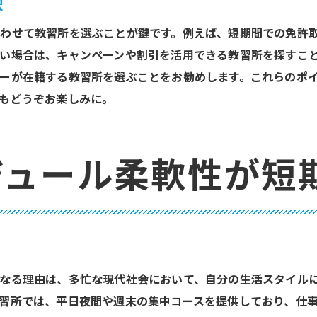
択
安全運転の意識を育てるカリキュラム
教習所の設備と技術力をチェック
わせて教習所を選ぶことが鍵です。例えば、短期間での免許
い場合は、キャンペーンや割引を活用できる教習所を探すこ
質の高い教習が持つ長期的なメリット
ーが在籍する教習所を選ぶことをお勧めします。これらのポ
スケジュールに合う教習所が最短取得の秘訣
もどうぞお楽しみに。
スケジュール調整で時間を有効活用
短期取得を可能にする教習プラン
忙しい人におすすめの教習所選び
ジュール柔軟性が短
効率的なスケジュール管理法
予定に合わせた教習所の選定
短期間で免許を取得するための計画
理想の教習所で充実した運転免許取得を目指す
充実した教習体験のためのポイント
なる理由は、多忙な現代社会において、自分の生活スタイル
習所では、平日夜間や週末の集中コースを提供しており、仕
ライフスタイルに合った教習所の選び方