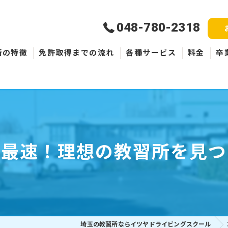
048-780-2318
所の特徴
免許取得までの流れ
各種サービス
料金
卒
新規取得
免許失効・取消
ペーパードライバー
短最速！理想の教習所を見つ
埼玉の教習所ならイツヤドライビングスクール