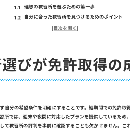
理想の教習所を選ぶための第一歩
自分に合った教習所を見つけるためのポイント
教習所の立地と通いやすさの重要性
料金体系の比較で賢い選択を
少人数制の教習所と大手教習所の違い
成功への鍵は自分の目的に合わせた選択
所選びが免許取得の
教習所のスケジュール柔軟性が短期取得の鍵
スケジュールの柔軟性が重要な理由
自分のライフスタイルに合った教習計画
忙しい人のための短期集中コース
ず自分の希望条件を明確にすることです。短期間での免許取
フレキシブルな時間割で効率的に学ぶ
習所では、週末や夜間に対応したプランを提供しているため
教習の予約方法を理解しよう
して教習所の評判を事前に確認することも欠かせません。こ
予定変更に対応可能な教習所の選び方