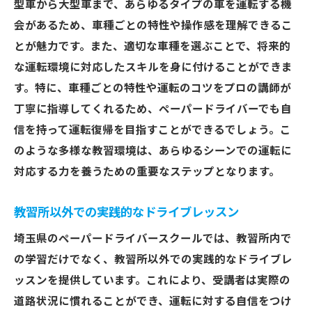
型車から大型車まで、あらゆるタイプの車を運転する機
不安を軽減するための安全運転指導
会があるため、車種ごとの特性や操作感を理解できるこ
教習所でのリラクゼーションテクニック
とが魅力です。また、適切な車種を選ぶことで、将来的
な運転環境に対応したスキルを身に付けることができま
運転体験談から学ぶメンタル強化法
す。特に、車種ごとの特性や運転のコツをプロの講師が
ペーパードライバー向けの特別カウンセリ
丁寧に指導してくれるため、ペーパードライバーでも自
ング
信を持って運転復帰を目指すことができるでしょう。こ
不安を和らげるためのコミュニティ活動
のような多様な教習環境は、あらゆるシーンでの運転に
埼玉でペーパードライバーを卒業するために知
対応する力を養うための重要なステップとなります。
っておくべきこと
ペーパードライバー向け教習所の選び方
教習所以外での実践的なドライブレッスン
卒業までに必要な運転技術のチェックリス
埼玉県のペーパードライバースクールでは、教習所内で
ト
の学習だけでなく、教習所以外での実践的なドライブレ
教習中に役立つ便利アイテムの紹介
ッスンを提供しています。これにより、受講者は実際の
卒業後も続けたい運転スキル向上の方法
道路状況に慣れることができ、運転に対する自信をつけ