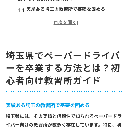
実績ある埼玉の教習所で基礎を固める
個々のペースに合わせたカリキュラムの魅
力
最新のシミュレーターで安心練習
多様な教習車種であらゆる運転シーンに対
埼玉県でペーパードライバ
応
ーを卒業する方法とは？初
教習所以外での実践的なドライブレッスン
卒業後のフォローアッププログラム
心者向け教習所ガイド
ペーパードライバー必見！埼玉で安心して運転
技術を学べる教習所
初心者が安心できる教習所の選び方
実績ある埼玉の教習所で基礎を固める
教習所が提供する安全運転へのサポート
埼玉県には、その実績と信頼性で知られるペーパードラ
経験豊富な講師によるマンツーマン指導
イバー向けの教習所が数多く存在しています。特に、初