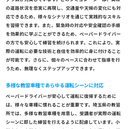
ペーパードライバー卒業後のさらなる成長
の道路状況を忠実に再現し、交通量や天候の変化にも対
をサポート
応できるため、様々なシナリオを通じて実践的なスキル
初心者でも大丈夫！埼玉でペーパードライバー
を習得できます。また、緊急時の対応や安全確認の手順
を卒業するためのステップ
を効果的に学ぶことができるため、ペーパードライバー
ペーパードライバー卒業までのロードマッ
の方でも安心して練習を続けられます。これにより、実
プ
際の運転に必要な技術と自信を効率的に身に付けること
が可能です。さらに、個々のペースに合わせて指導を行
初日に知っておくべき基本事項
うため、無理なくステップアップできます。
段階的なレッスンで自信を育む
技術的な課題を克服するためのアプローチ
多様な教習車種であらゆる運転シーンに対応
運転スキルの進捗を確認するためのテスト
ペーパードライバーが安心して運転に復帰するために
卒業後に向けた安全運転の心構え
は、様々な車種に慣れることが重要です。埼玉県の教習
ペーパードライバーの不安を解消する埼玉の教
所では、多様な教習車種を用意し、受講者が実際の運転
習所ガイド
シーンに即した練習を行えるように配慮しています。小
ペーパードライバーが抱える代表的な不安