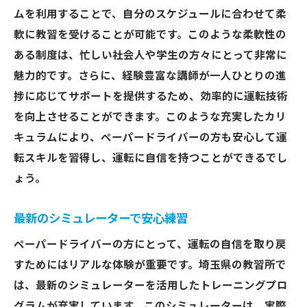
信頼できる教習所の選び方のポイント
ムを利用することで、自分のスケジュールに合わせて柔
地域密着型の親しみやすい教習所の魅力
軟に教習を受けることが可能です。このような柔軟性の
最新設備を備えた快適な教習環境
ある制度は、忙しい社会人や学生の方々にとって非常に
各教習所の特色を活かしたユニークなカリ
魅力的です。さらに、経験豊富な講師が一人ひとりの進
キュラム
捗に応じてサポートを提供するため、効率的に運転技術
卒業生の声から見る教習所の評判
を向上させることができます。このような充実したカリ
初心者でも安心して通えるサポート体制
キュラムにより、ペーパードライバーの方も安心して運
転スキルを習得し、運転に自信を持つことができるでし
ペーパードライバー必須情報！埼玉の教習所で
ょう。
運転スキルを磨こう
スキルを磨くための効果的な練習方法
最新のシミュレーターで安心練習
教習所選びで注目すべき設備と講師
ペーパードライバーの方にとって、運転の自信を取り戻
運転スキル向上のための特別トレーニング
すためにはリアルな体験が重要です。埼玉県の教習所で
実際の運転で役立つテクニックを習得
は、最新のシミュレーターを活用したトレーニングプロ
プロ講師による個別アドバイスの重要性
グラムが充実しています。このシミュレーターは、実際