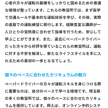
心者の方々が運転の基礎をしっかりと固めるための最適
運転のプロから学ぶ交通ルールとマナー
な環境が整っています。これらの教習所では、まず座学
地元での運転に特化した実践的なレッスン
で交通ルールや基本的な運転技術を学び、その後、実際
卒業後も活かせる安全運転の心得
の道路での運転練習に移行します。経験豊富な講師が一
運転の不安を解消！埼玉のペーパードライバー
人ひとりの習熟度に合わせて指導を行うため、安心して
スクールで自信をつけよう
学ぶことができます。また、過去にペーパードライバー
ペーパードライバーが抱える不安とは
だった方々から好評を得ているこれらの教習所は、運転
心理的障壁を乗り越えるためのサポート
に対する不安を解消し、新たなライフスタイルを手に入
技術向上に向けた実践的な運転レッスン
れるための最初の一歩となるでしょう。
地元道路でのシミュレーション練習
個々のペースに合わせたカリキュラムの魅力
緊急時の対処法を学ぶ特別講座
ペーパードライバーの方々が運転スキルを身につける際
運転自信を高めるための継続学習
に重要なのは、自分のペースで学べる環境です。埼玉県
埼玉でペーパードライバーから卒業！初心者に
の多くの教習所では、個々のペースに合わせたカリキュ
おすすめの教習所紹介
ラムを提供しています。例えば、オンライン予約システ