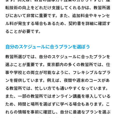
ます。例えば、教官の指導力や授業の分かりやすさ、運
教習所のカリキュラム内容で選ぶ東京都の教習
転技術の向上をどれだけ支援してくれるかは、教習所選
所
びにおいて非常に重要です。また、追加料金やキャンセ
ル料が発生する場合もあるため、契約書を詳細に確認す
多様なシミュレーターがあるか
ることが必要です。
学科教習の充実度を確認
実践的な技能教習を提供しているか
自分のスケジュールに合うプランを選ぼう
オンライン教材の有無をチェック
教習所選びでは、自分のスケジュールに合ったプランを
卒業検定の合格率を参考にする
選ぶことが重要です。東京都内の多くの教習所では、仕
追加費用が発生しないか確認
事や学校との両立が可能なように、フレキシブルなプラ
質の高い指導が魅力！東京都教習所の教官を選
ンを提供しています。例えば、夜間や週末のコースがあ
ぶコツ
る教習所では、忙しい方でも通いやすくなっています。
教官の経験年数を確認
また、一部の教習所ではオンライン講義を導入している
指導スタイルが自分に合うか
ため、時間と場所を選ばずに学べる場合もあります。こ
れらの情報を事前に確認し、自分に最適なプランを選ぶ
口コミで教官の評判をチェック