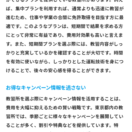
ができるプランを提供している教習所があります。例え
キャンセルポリシーも重要！東京都教習所選び
ば、集中プランを利用すれば、通常よりも迅速に教習が
の注意点
進むため、仕事や学業の合間に免許取得を目指す方に最
キャンセルポリシーの内容を確認
適です。このようなプランは、短期間で結果を求める方
にとって非常に有益であり、費用対効果も高いと言えま
予約変更の柔軟さを確認
す。また、短期間プランを選ぶ際には、教習内容がしっ
返金対応の有無をチェック
かりと充実しているかを確認することが大切です。時間
キャンセル料が発生する条件
を有効に使いながら、しっかりとした運転技術を身につ
急な予定変更時の対応方法
けることで、後々の安心感を得ることができます。
ポリシーが明確に記載されているか
お得なキャンペーン情報を逃さない
教習所を選ぶ際にキャンペーン情報を活用することは、
費用を大幅に抑えるための賢い戦略です。東京都内の教
習所では、季節ごとに様々なキャンペーンを展開してい
ることが多く、割引や特典などを提供しています。特