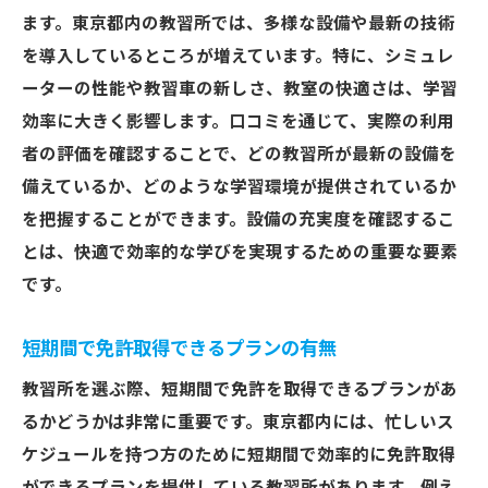
ます。東京都内の教習所では、多様な設備や最新の技術
悪評が多い場合の対処法
を導入しているところが増えています。特に、シミュレ
良い口コミが多い教習所の特徴
ーターの性能や教習車の新しさ、教室の快適さは、学習
卒業生の意見を参考にする
効率に大きく影響します。口コミを通じて、実際の利用
SNSでのリアルな声を調査
者の評価を確認することで、どの教習所が最新の設備を
口コミの更新日を確認する
備えているか、どのような学習環境が提供されているか
を把握することができます。設備の充実度を確認するこ
料金プラン比較で失敗しない東京都教習所の選
とは、快適で効率的な学びを実現するための重要な要素
び方
です。
プラン内容の詳細確認
他の教習所との料金比較
短期間で免許取得できるプランの有無
キャンペーンや割引の適用条件
教習所を選ぶ際、短期間で免許を取得できるプランがあ
支払いスケジュールの柔軟性
るかどうかは非常に重要です。東京都内には、忙しいス
分割払いが可能か確認
ケジュールを持つ方のために短期間で効率的に免許取得
追加料金なしを確認する方法