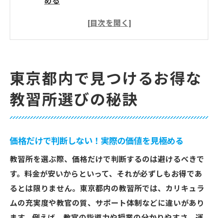
める
自分のスケジュールに合うプランを選ぼう
口コミでリアルな評判をチェック
設備の充実度を見逃さない
短期間で免許取得できるプランの有無
東京都内で見つけるお得な
お得なキャンペーン情報を逃さない
教習所選びの秘訣
アクセス便利！東京都内の教習所を選ぶポイン
ト
公共交通機関の利便性を確認
価格だけで判断しない！実際の価値を見極める
無料送迎バスの有無をチェック
教習所を選ぶ際、価格だけで判断するのは避けるべきで
通学時間をシミュレーションする
す。料金が安いからといって、それが必ずしもお得であ
駅近の教習所を選ぶメリット
るとは限りません。東京都内の教習所では、カリキュラ
アクセスの良さは継続の鍵
ムの充実度や教官の質、サポート体制などに違いがあり
出勤や通学路を考慮した選び方