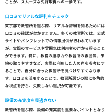
ことが、スムーズな免許取得への一歩です。
親切で丁寧な指導を受けられるか
女性教官の希望にも対応できるか
口コミでリアルな評判をチェック
卒業生の満足度を参考にする
東京都で教習所を選ぶ際、リアルな評判を知るためには
東京都でコストパフォーマンスに優れた教習所
口コミの確認が欠かせません。多くの教習所では、公式
を見つける方法
サイトやパンフレットでの情報提供が行われています
料金プランの内容を細かく確認
が、実際のサービスや雰囲気は利用者の声から得ること
隠れた追加料金に注意
ができます。特に、教官の指導力や教習所の雰囲気、予
特典付きプランの活用
約の取りやすさなど、実際に利用した人の声を参考にす
短期集中プランがあるか
ることで、自分に合った教習所を見つけやすくなりま
す。口コミを活用することで、教習所選びの際に多角的
支払い方法の多様さを確認
な視点を持ち、失敗しない選択が可能です。
月ごとの支払い額を見積もる
口コミで確認！東京都内でおすすめの教習所選
設備の充実度を見逃さない
び
教習所を選ぶ際、設備の充実度も重要なポイントとなり
信頼できるサイトで口コミをチェック