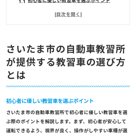
初心者に優しい教習車を選ぶポイント
安全性を重視した教習車の特徴
燃費効率が良い教習車のメリット
さいたま市の教習車の環境性能をチェック
乗り心地と操作性が良い教習車とは
さいたま市の自動車教習所
信頼できるメンテナンス体制の重要性
が提供する教習車の選び方
自動車教習所で初心者に優しい教習車の特徴を
とは
解説
運転しやすさを考慮した車種選び
視界が広い教習車の利点
初心者に優しい教習車を選ぶポイント
自動車教習所でのカスタマイズ機能の活用
さいたま市の自動車教習所で初心者に優しい教習車を選
初心者向けの操作簡単な教習車
ぶ際のポイントを解説します。まず、初心者が安心して
さいたま市の教習車での安全装置の導入例
運転できるよう、視界が良く、操作がしやすい車種が選
快適なドライブをサポートするインテリア