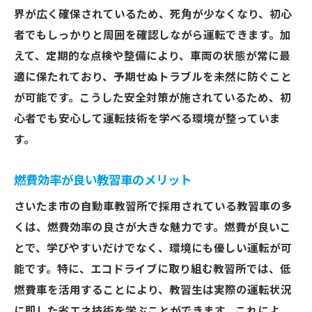
教習中のトラブルを防ぐための取り組み
界が広く確保されているため、死角が少なくなり、初心
さいたま市の教習所での安全講習の重要性
者でもしっかりと周囲を確認しながら運転できます。加
安心して運転技術を磨ける理由
えて、定期的な点検や整備により、車両の状態が常に最
適に保たれており、予期せぬトラブルを未然に防ぐこと
自動車教習所で使われる教習車の最新機能をチ
が可能です。こうした安全対策が施されているため、初
ェック
心者でも安心して運転技術を学べる環境が整っていま
最新テクノロジーを搭載した教習車
す。
安全運転をサポートする先進機能
教習車の自動運転補助機能とは
燃費効率が良い教習車のメリット
エコドライブを促進する教習車の工夫
さいたま市の自動車教習所で採用されている教習車の多
さいたま市の教習所で体験できる新技術
くは、燃費効率の良さが大きな魅力です。燃費が良いこ
未来の教習車に期待される機能
とで、学びやすいだけでなく、環境にも優しい運転が可
さいたま市で教習車が充実した自動車教習所を
能です。特に、エコドライブに取り組む教習所では、低
選ぶ理由
燃費車を活用することにより、教習生は実際の運転状況
教習車のラインナップが豊富な教習所
に即した省エネ技術を学ぶことができます。これによ