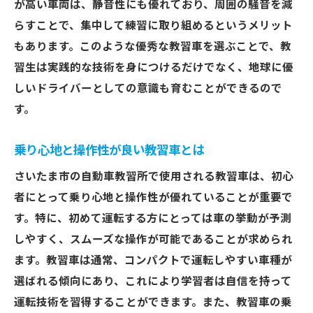
が高い車両は、静音性にも優れており、周囲の騒音を減
安心と信頼のあるメンテナンス体制の実現
らすことで、集中して練習に取り組めるというメリット
自動車教習所で教習車の魅力に注目！さいたま
もあります。このような優秀な教習車を選ぶことで、教
市の選び方ガイド
習生は実践的な技術を身につけるだけでなく、地球に優
教習車の選び方で失敗しないために
しいドライバーとしての意識も育むことができるので
さいたま市の教習所での試乗体験レポート
す。
教習車の実用性を重視した選び方
乗り心地と操作性が良い教習車とは
口コミで見つける理想の教習車
現役教習生が語る教習車の魅力
さいたま市の自動車教習所で使用される教習車は、初心
者にとって乗り心地と操作性が優れていることが重要で
自分に合った教習所を見つけるためのヒン
す。特に、初めて運転する方にとっては車の挙動が予測
ト
しやすく、スムーズな操作が可能であることが求められ
ます。教習車は通常、コンパクトで運転しやすい車種が
選ばれる傾向にあり、これにより学習者は自信を持って
運転技術を習得することができます。また、教習車の乗