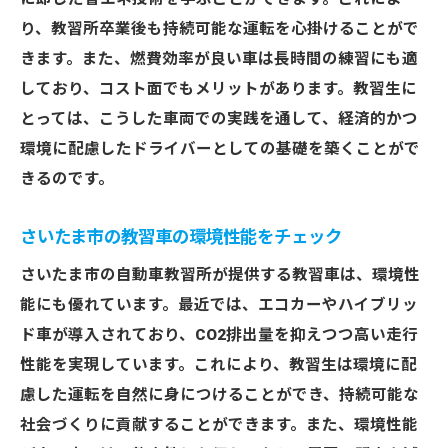
り、教習所卒業後も持続可能な運転を心掛けることがで
多様なニーズに応える教習車の選択肢
きます。また、燃費効率が良い車は長時間の練習にも適
さいたま市の教習所でのカスタマイズオプ
しており、コスト面でもメリットがあります。教習生に
ション
とっては、こうした車両での実践を通して、経済的かつ
教習車の充実度がもたらす学びの効果
環境に配慮したドライバーとしての基礎を築くことがで
地域密着型の教習所が提供する特典
きるのです。
自信を持って運転技術を習得できる環境
教習車のメンテナンス体制を探る！さいたま市
さいたま市の教習車の環境性能をチェック
の自動車教習所
さいたま市の自動車教習所が提供する教習車は、環境性
定期的なメンテナンスで安全を確保
能にも優れています。最近では、エコカーやハイブリッ
プロフェッショナルによる教習車の点検
ド車が導入されており、CO2排出量を抑えつつ高い走行
さいたま市の教習所でのメンテナンス事例
性能を実現しています。これにより、教習生は環境に配
慮した運転を自然に身につけることができ、持続可能な
教習車の寿命を延ばすための工夫
社会づくりに貢献することができます。また、環境性能
教習生も学べる簡単なメンテナンス方法