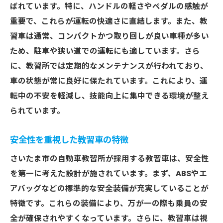
ばれています。特に、ハンドルの軽さやペダルの感触が
さいたま市の教習所で人気の教習車を徹底調査
重要で、これらが運転の快適さに直結します。また、教
地域で選ばれる教習車の共通点
習車は通常、コンパクトかつ取り回しが良い車種が多い
口コミで評判の良い教習車一覧
ため、駐車や狭い道での運転にも適しています。さら
教習生が評価する使いやすい教習車
に、教習所では定期的なメンテナンスが行われており、
最新モデルの教習車の特徴
車の状態が常に良好に保たれています。これにより、運
転中の不安を軽減し、技能向上に集中できる環境が整え
安心感を与える教習車の選び方
られています。
さいたま市の教習所での人気車種ランキン
グ
安全性を重視した教習車の特徴
教習車がもたらす安心感！さいたま市の自動車
さいたま市の自動車教習所が採用する教習車は、安全性
教習所の魅力
を第一に考えた設計が施されています。まず、ABSやエ
安全性能が高い教習車のメリット
アバッグなどの標準的な安全装備が充実していることが
信頼のあるメンテナンス体制の導入
特徴です。これらの装備により、万が一の際も乗員の安
初心者が安心できる教習環境の整備
全が確保されやすくなっています。さらに、教習車は視