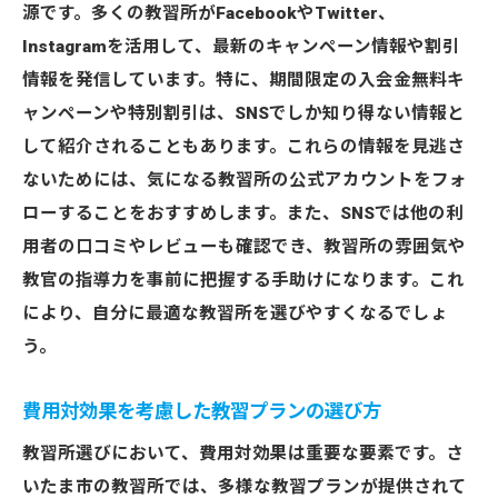
源です。多くの教習所がFacebookやTwitter、
注目キャンペーンの選び方とその活用法
Instagramを活用して、最新のキャンペーン情報や割引
教習所が提供する特典の上手な利用方法
情報を発信しています。特に、期間限定の入会金無料キ
キャンペーンの適用条件を確認するポイン
ャンペーンや特別割引は、SNSでしか知り得ない情報と
ト
して紹介されることもあります。これらの情報を見逃さ
ないためには、気になる教習所の公式アカウントをフォ
さいたま市で実施されている注目のキャン
ローすることをおすすめします。また、SNSでは他の利
ペーン
用者の口コミやレビューも確認でき、教習所の雰囲気や
キャンペーン情報を逃さないためのツール
教官の指導力を事前に把握する手助けになります。これ
紹介
により、自分に最適な教習所を選びやすくなるでしょ
特典を最大限に活用するための計画の立て
う。
方
質の高い教習をお得に受けるためのキャンペー
費用対効果を考慮した教習プランの選び方
ン情報
教習所選びにおいて、費用対効果は重要な要素です。さ
質の高い教習を提供する教習所の見分け方
いたま市の教習所では、多様な教習プランが提供されて