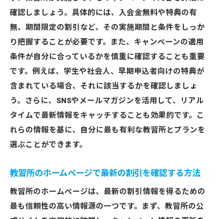
特典付きの入会キャンペーンの詳細
確認しましょう。具体的には、入会金無料や特典の有
新規入会者向けの特別割引情報
無、期間限定の割引など、その実施期間と条件をしっか
さいたま市の教習所での季節割引プラン
り把握することが必要です。また、キャンペーンの適用
オンライン予約で適用される特典
条件が自分に合っているかを慎重に確認することも重要
です。例えば、学生や社会人、早期申込者向けの特典が
入会金無料が嬉しいさいたま市の教習所
含まれている場合、それに該当するかを確認しましょ
入会金無料キャンペーンのメリットと注意
う。さらに、SNSやメールマガジンを活用して、リアル
点
タイムで最新情報をキャッチすることも効果的です。こ
追加費用がかからない教習所の選び方
れらの情報を基に、自分に最も有利な教習所とプランを
入会金無料の対象となる教習プラン
選ぶことができます。
無料キャンペーンを利用する際のポイント
入会前に知っておきたいキャンペーンの条
教習所のホームページで最新の割引を確認する方法
件
教習所のホームページは、最新の割引情報を得るための
各教習所の入会金無料キャンペーンの比較
最も信頼性の高い情報源の一つです。まず、教習所の公
お得な教習所キャンペーンで賢く免許取得を目