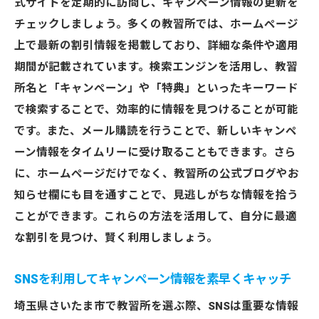
式サイトを定期的に訪問し、キャンペーン情報の更新を
指そう
チェックしましょう。多くの教習所では、ホームページ
教習所選びで押さえておきたいキャンペー
上で最新の割引情報を掲載しており、詳細な条件や適用
ンの種類
期間が記載されています。検索エンジンを活用し、教習
所名と「キャンペーン」や「特典」といったキーワード
効率的に免許取得を目指すためのプランの
で検索することで、効率的に情報を見つけることが可能
立て方
です。また、メール購読を行うことで、新しいキャンペ
コスト効果を最大化するためのキャンペー
ーン情報をタイムリーに受け取ることもできます。さら
ン利用法
に、ホームページだけでなく、教習所の公式ブログやお
キャンペーンを活用した免許取得のステッ
知らせ欄にも目を通すことで、見逃しがちな情報を拾う
プ
ことができます。これらの方法を活用して、自分に最適
教習所キャンペーンを賢く利用して時間を
な割引を見つけ、賢く利用しましょう。
節約
教習の質を落とさずに費用を抑える方法
SNSを利用してキャンペーン情報を素早くキャッチ
さいたま市で今注目の教習所キャンペーンとそ
埼玉県さいたま市で教習所を選ぶ際、SNSは重要な情報
の活用法