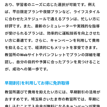
キャンペーンを通じて得られる追加サポー
おり、学習者のニーズに応じた選択が可能です。例え
ト
ば、平日限定プランや夜間プランなど、ライフスタイル
お得なキャンペーンを利用した教習プラン
に合わせたスケジュールで通えるプランは、忙しい方に
の選び方
好評です。また、最新のシミュレーターや実践的な指導
教習の質を維持しつつ費用を抑える方法
が受けられるプランは、効率的に運転技術を向上させた
各教習所のキャンペーン内容とその特徴
い方に最適です。さらに、キャンペーンを利用して費用
を抑えることで、経済的にもメリットを享受できます。
教習所での実体験を基にしたキャンペーン
教習所のWebサイトやパンフレットでプランの詳細を確
活用法
認し、自分の目的や予算に合ったプランを見つけること
教習所選びで見逃せないキャンペーンの種類と
が、成功への第一歩です。
は
知っておきたい主要なキャンペーンの種類
早期割引を利用してお得に免許取得
キャンペーンの受け取り方とその利用法
教習所選びで費用を抑えたい方には、早期割引の活用が
費用節約に繋がるキャンペーンの選び方
おすすめです。埼玉県さいたま市の教習所では、早期に
教習所が提供する豊富なキャンペーン内容
申し込むことで入会金が無料になるキャンペーンが実施