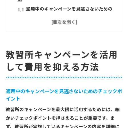
適用中のキャンペーンを見逃さないための
チェックポイント
教習所のホームページで最新の割引を確認
する方法
SNSを利用してキャンペーン情報を素早く
教習所キャンペーンを活用
キャッチ
して費用を抑える方法
費用対効果を考慮した教習プランの選び方
早期割引を利用してお得に免許取得
グループ割引を活用してさらにお得に
適用中のキャンペーンを見逃さないためのチェックポ
さいたま市内の教習所で実施中の特別キャンペ
イント
ーン紹介
教習所のキャンペーンを最大限に活用するためには、細
現在実施中の人気キャンペーン一覧
かいチェックポイントを押さえることが重要です。ま
期間限定キャンペーンを活用するコツ
ず、教習所が実施しているキャンペーンの内容を詳細に