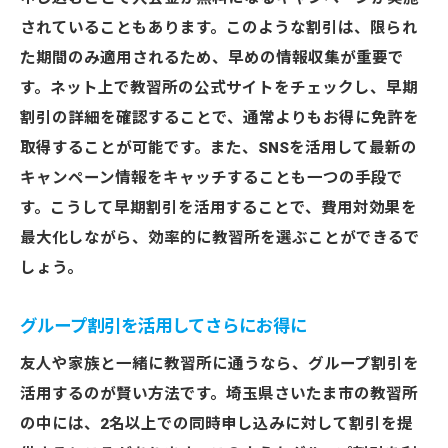
キャンペーンを見逃さないための情報収集
されていることもあります。このような割引は、限られ
方法
た期間のみ適用されるため、早めの情報収集が重要で
教習所のキャンペーンの持つ価値とその効
す。ネット上で教習所の公式サイトをチェックし、早期
果
割引の詳細を確認することで、通常よりもお得に免許を
さいたま市の教習所で費用を抑えるための最新
取得することが可能です。また、SNSを活用して最新の
情報
キャンペーン情報をキャッチすることも一つの手段で
す。こうして早期割引を活用することで、費用対効果を
費用を抑えるための最新キャンペーン情報
最大化しながら、効率的に教習所を選ぶことができるで
さいたま市の教習所で提供される割引プラ
しょう。
ン
教習所選びの際に役立つ最新費用情報
グループ割引を活用してさらにお得に
キャンペーン情報を基にした賢い教習計画
友人や家族と一緒に教習所に通うなら、グループ割引を
最新のキャンペーンを活用した免許取得戦
活用するのが賢い方法です。埼玉県さいたま市の教習所
略
の中には、2名以上での同時申し込みに対して割引を提
さいたま市の教習所での費用を節約する方