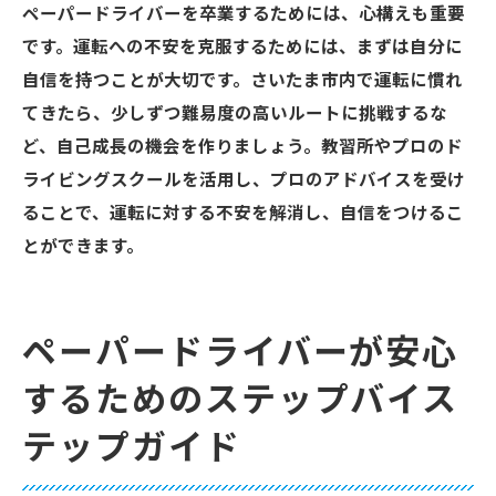
ペーパードライバーを卒業するためには、心構えも重要
さいたま市内の教習所選びのポイント
です。運転への不安を克服するためには、まずは自分に
ペーパードライバー向けコースの内容と特
自信を持つことが大切です。さいたま市内で運転に慣れ
徴
てきたら、少しずつ難易度の高いルートに挑戦するな
教習所で学ぶべき安全運転の基本
ど、自己成長の機会を作りましょう。教習所やプロのド
実践練習で得られるフィードバックの活用
ライビングスクールを活用し、プロのアドバイスを受け
法
ることで、運転に対する不安を解消し、自信をつけるこ
教習所を活用したメンタルサポートの受け
とができます。
方
教習所卒業後の運転技術を維持するための
ペーパードライバーが安心
ヒント
するためのステップバイス
ペーパードライバーがさいたま市で運転を楽し
むための心構え
テップガイド
運転を楽しむためのポジティブなマインド
セット