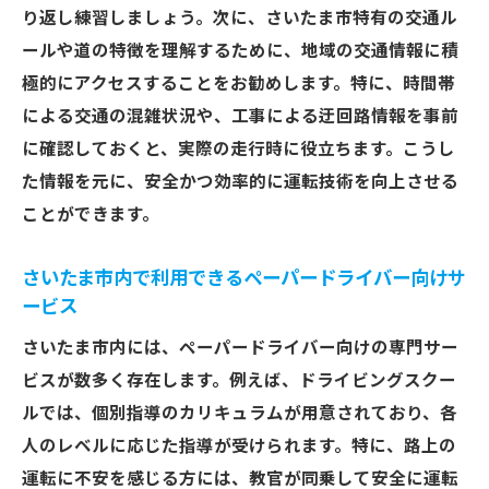
効果的な運転練習のためのスケジュール管
り返し練習しましょう。次に、さいたま市特有の交通ル
理
ールや道の特徴を理解するために、地域の交通情報に積
ドライビングスキルを高めるための地元イ
極的にアクセスすることをお勧めします。特に、時間帯
ベント参加
による交通の混雑状況や、工事による迂回路情報を事前
に確認しておくと、実際の走行時に役立ちます。こうし
ペーパードライバー仲間と情報交換する方
た情報を元に、安全かつ効率的に運転技術を向上させる
法
ことができます。
ペーパードライバーに必要な心の準備と実践的
な練習方法
さいたま市内で利用できるペーパードライバー向けサ
運転再開への心の壁を乗り越える方法
ービス
実践的な練習で自信をつけるステップ
さいたま市内には、ペーパードライバー向けの専門サー
さいたま市内でのおすすめ練習コース
ビスが数多く存在します。例えば、ドライビングスクー
ペーパードライバー向けのメンタルサポー
ルでは、個別指導のカリキュラムが用意されており、各
ト
人のレベルに応じた指導が受けられます。特に、路上の
再挑戦に必要なポジティブ思考の育て方
運転に不安を感じる方には、教官が同乗して安全に運転