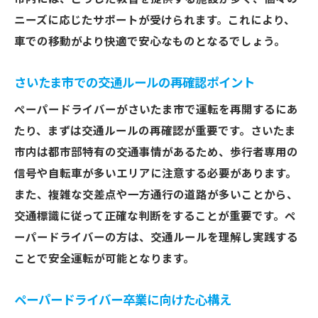
ックの受け方
ニーズに応じたサポートが受けられます。これにより、
運転再開を目指すペーパードライバーに向けた
車での移動がより快適で安心なものとなるでしょう。
安全運転のポイント
さいたま市での交通ルールの再確認ポイント
安全運転の基本を再確認する方法
さいたま市での運転中に注意すべき交通ル
ペーパードライバーがさいたま市で運転を再開するにあ
ール
たり、まずは交通ルールの再確認が重要です。さいたま
事故を防ぐためのリスク管理
市内は都市部特有の交通事情があるため、歩行者専用の
信号や自転車が多いエリアに注意する必要があります。
ペーパードライバーが陥りやすいミスとそ
また、複雑な交差点や一方通行の道路が多いことから、
の解決法
交通標識に従って正確な判断をすることが重要です。ペ
安全運転を支える心強い同乗者を見つける
ーパードライバーの方は、交通ルールを理解し実践する
コツ
ことで安全運転が可能となります。
さいたま市特有の交通状況に適応する方法
教習所で学ぶペーパードライバーのための基礎
ペーパードライバー卒業に向けた心構え
知識と実践