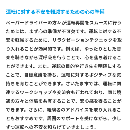
さいたま市のドライブスポット紹介
運転に対する不安を軽減するための心の準備
運転に自信を持つための継続的なトレーニ
ペーパードライバーの方々が運転再開をスムーズに行う
ング
ためには、まず心の準備が不可欠です。運転に対する不
運転中のリラックス方法と楽しむコツ
安を軽減するために、リラクゼーションテクニックを取
家族や友人とドライブを楽しむ方法
り入れることが効果的です。例えば、ゆったりとした音
さいたま市での新たな運転ライフを楽しむ
楽を聴きながら深呼吸を行うことで、心を落ち着けるこ
ためのアイデア
とができます。また、運転の目的や行き先を明確にする
ことで、目標意識を持ち、運転に対するポジティブな気
持ちを育むことができます。さいたま市では、運転に関
連するワークショップや交流会も行われており、同じ境
遇の方々と体験を共有することで、安心感を得ることが
できます。さらに、経験者のアドバイスを取り入れるこ
ともおすすめです。周囲のサポートを受けながら、少し
ずつ運転への不安を和らげていきましょう。