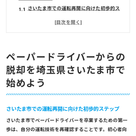
さいたま市での運転再開に向けた初歩的ス
テップ
地域特性を活かした運転の練習方法
さいたま市内で利用できるペーパードライ
バー向けサービス
ペーパードライバーからの
公共交通機関から車への移行をスムーズに
脱却を埼玉県さいたま市で
する方法
さいたま市での交通ルールの再確認ポイン
始めよう
ト
ペーパードライバー卒業に向けた心構え
ペーパードライバーが安心するためのステップ
さいたま市での運転再開に向けた初歩的ステップ
バイステップガイド
さいたま市でペーパードライバーを卒業するための第一
運転に対する不安を軽減するための心の準
歩は、自分の運転技術を再確認することです。初心者向
備