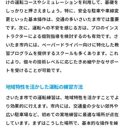
けの運転コースやシミュレーションを利用して、基礎を
ステップごとの練習計画の立て方
しっかりと押さえましょう。特に、安全な駐車や車線変
安全運転の基本を再学習する方法
更といった基本操作は、交通の多いさいたま市では重要
です。次に、運転への不安を感じる方は、プロのインス
さいたま市での練習に適した時間と場所の
トラクターによる個別指導を検討するのも有効です。さ
選び方
いたま市内には、ペーパードライバー向けに特化した教
効果的なフィードバックを得るための方法
習プログラムを提供するスクールも多くあります。これ
運転自信を取り戻すための具体的アクショ
により、個々の技術レベルに応じたきめ細やかなサポー
ン
トを受けることが可能です。
さいたま市でペーパードライバーを克服するた
めの効果的な方法
地域特性を活かした運転の練習方法
さいたま市内での実践的な運転練習場所
さいたま市での運転練習は、地域特性を活かすことでよ
ペーパードライバー専用講習の活用法
り効果的に行えます。市内には、交通量の少ない郊外や
緊張を和らげるためのリラクゼーションテ
広い駐車場など、初めての実地練習に最適な場所が点在
クニック
しています。まずはこうした場所で、基本的な操作を繰