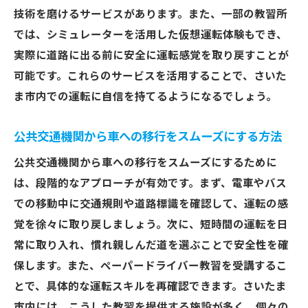
運転技術向上のための継続的な努力
技術を磨けるサービスがあります。また、一部の教習所
では、シミュレーターを活用した仮想運転体験もでき、
さいたま市でペーパードライバーが自信を持つ
実際に道路に出る前に安全に運転感覚を取り戻すことが
ための具体的なアプローチ
可能です。これらのサービスを活用することで、さいた
安全に運転技術を磨くためのトレーニング
ま市内での運転に自信を持てるようになるでしょう。
法
さいたま市の道路状況に適応するためのア
公共交通機関から車への移行をスムーズにする方法
ドバイス
公共交通機関から車への移行をスムーズにするために
運転経験を積むための効果的な練習日の設
は、段階的なアプローチが有効です。まず、電車やバス
定
での移動中に交通規則や道路標識を確認して、運転の感
自信を持って運転するためのメンタルトレ
覚を徐々に取り戻しましょう。次に、短時間の運転を日
ーニング
常に取り入れ、慣れ親しんだ道を選ぶことで安全性を確
地域のドライバーコミュニティとの交流方
保します。また、ペーパードライバー教習を受講するこ
法
とで、具体的な運転スキルを再確認できます。さいたま
運転技術向上を実感するためのフィードバ
市内には、こうした教習を提供する施設が多く、個々の