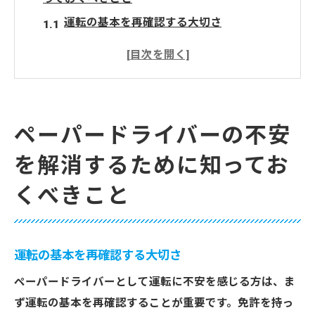
運転の基本を再確認する大切さ
さいたま市での安全運転のポイント
不安を軽減するためのメンタルケア方法
プロのアドバイスを活用した安心感の獲得
運転不安を抱える人におすすめの練習法
ペーパードライバーの不安
ペーパードライバー向けサポートサービス
を解消するために知ってお
の利用法
くべきこと
さいたま市で運転再開への第一歩を踏み出そう
さいたま市特有の運転環境に慣れる方法
初心者に最適な運転ルートの選び方
運転の基本を再確認する大切さ
交通量の多い地域での安全運転のコツ
ペーパードライバーとして運転に不安を感じる方は、ま
運転技術を向上させるためのステップ
ず運転の基本を再確認することが重要です。免許を持っ
プロの指導を受けるメリットとその活用法