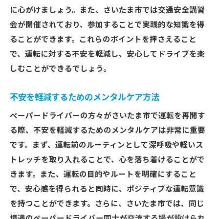
危機回避能力を向上させる練習法
に心がけましょう。また、さいたま市では交通安全講習
危険予測スキルの向上による安心感の増加
会が開催されており、参加することで実践的な知識を得
ることができます。これらのポイントを押さえること
車両間隔を把握して安心感を得るための練習法
で、運転に対する不安を軽減し、安心してドライブを楽
車両間隔の重要性とその測定法
しむことができるでしょう。
安全な車間距離を保つためのテクニック
実地練習で車両間隔を体感する方法
不安を軽減するためのメンタルケア方法
車両間隔がもたらす安心感とその効果
ペーパードライバーの方々がさいたま市で運転を再開す
練習を通じて直感的に車両間隔を測るコツ
る際、不安を軽減するためのメンタルケアは非常に重要
プロの指導で学ぶ安全な車両間隔の取り方
です。まず、運転前のルーティンとして深呼吸や軽いス
補助ブレーキ付き教習車での練習で安心感を高
トレッチを取り入れることで、心を落ち着けることがで
めよう
きます。また、運転の目的やルートを明確にすること
補助ブレーキの役割とその効果
で、安心感を得られると同時に、ポジティブな運転意識
を持つことができます。さらに、さいたま市では、同じ
補助ブレーキ付き教習車を利用するメリッ
境遇のペーパードライバー同士が交流する場が設けられ