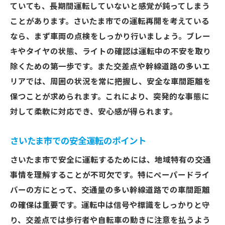
ていても、長期間運転していないと感覚が鈍ってしまう
運転習慣を取り戻すための効果的な方法
ことがあります。さいたま市での運転再開を考えている
安全運転の基本を押さえて安心感を高める方法
なら、まず車両の点検をしっかり行いましょう。ブレー
安全運転のための基礎知識
キやタイヤの状態、ライトの確認は運転中の不安を取り
事故を未然に防ぐための注意点
除くための第一歩です。また交差点や幹線道路の多いエ
運転計画を立てる重要性
リアでは、周囲の状況を常に把握し、安全な車間距離を
車両のメンテナンスと安全性の確保
保つことが求められます。これにより、突発的な事態に
対して柔軟に対応でき、安心感が得られます。
道路状況に応じた運転技術の調整
車内環境を整えることで得られる安心感
さいたま市での安全運転のポイント
プロの指導による危険予測スキルの習得
さいたま市で安全に運転するためには、地域特有の交通
危険予測の重要性とその基礎
事情を理解することが不可欠です。特にペーパードライ
実際の交通状況を用いた予測練習
バーの方にとって、交通量の多い幹線道路での車間距離
インストラクターから学ぶ危険予測技術
の確保は重要です。運転中は信号や標識をしっかりと守
リアルなシミュレーションでスキルを磨く
り、交差点では歩行者や自転車の動きに注意を払うよう