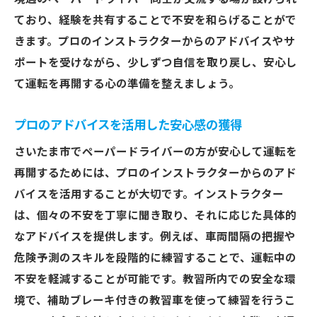
ト
ており、経験を共有することで不安を和らげることがで
実際の運転で補助ブレーキを活用する方法
きます。プロのインストラクターからのアドバイスやサ
安心して練習を続けるためのポイント
ポートを受けながら、少しずつ自信を取り戻し、安心し
補助ブレーキを用いた安全運転技術の習得
て運転を再開する心の準備を整えましょう。
不安を払拭するための段階的な練習法
ペーパードライバー向け講習で運転への自信を
プロのアドバイスを活用した安心感の獲得
取り戻す
さいたま市でペーパードライバーの方が安心して運転を
ペーパードライバー講習の内容とその効果
再開するためには、プロのインストラクターからのアド
講習を受けることで得られる自信と安心感
バイスを活用することが大切です。インストラクター
実習を通じて身につける安全運転の技術
は、個々の不安を丁寧に聞き取り、それに応じた具体的
なアドバイスを提供します。例えば、車両間隔の把握や
個々のニーズに応じたパーソナライズド指
危険予測のスキルを段階的に練習することで、運転中の
導
不安を軽減することが可能です。教習所内での安全な環
自信を持って運転を再開するためのサポー
境で、補助ブレーキ付きの教習車を使って練習を行うこ
ト