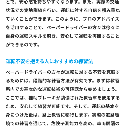
とで、安心感を持ちやすくなります。また、実際の交通
継続的な学習と技術向上のためのアドバイ
状況での実地訓練を行い、運転に対する自信を積み重ね
ス
ていくことができます。このように、プロのアドバイス
さいたま市でペーパードライバー講習を活用す
を活用することで、ペーパードライバーの方々は徐々に
るメリット
自身の運転スキルを磨き、安心して運転を再開すること
さいたま市でのペーパードライバー講習の
ができるのです。
特徴
地域特有の交通事情に対応した講習内容
運転不安を抱える人におすすめの練習法
ペーパードライバー講習が提供するサポー
ペーパードライバーの方々が運転に対する不安を克服す
ト体制
るためには、段階的な練習方法が有効です。まずは教習
講習を受けることで得られる安心感の理由
所内での基本的な運転技術の再確認から始めましょう。
講習を通じて運転技術を磨くメリット
ここでは、補助ブレーキが装備された教習車を使用する
ため、安心して練習が可能です。そして、運転の基本を
さいたま市での受講体験とその成果
身につけた後は、路上教習に移行します。実際の道路環
境での練習を通じて、危険予測能力を高め、車両間隔の