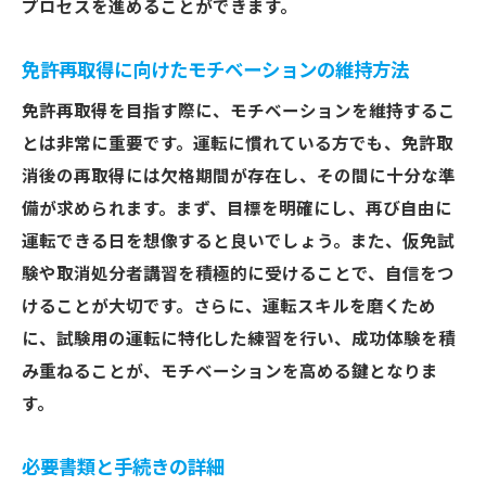
仮免試験に合格するための勉強法
プロセスを進めることができます。
実技試験に向けた運転練習
免許再取得に向けたモチベーションの維持方法
仮免練習中に陥りやすいミスと対処法
免許再取得を目指す際に、モチベーションを維持するこ
仮免期間中の交通ルールの遵守
とは非常に重要です。運転に慣れている方でも、免許取
埼玉県の免許再取得運転スキルを磨く重要性と
消後の再取得には欠格期間が存在し、その間に十分な準
その手法
備が求められます。まず、目標を明確にし、再び自由に
運転スキル向上のための練習方法
運転できる日を想像すると良いでしょう。また、仮免試
ペーパードライバーからの脱却法
験や取消処分者講習を積極的に受けることで、自信をつ
プロのドライバーに学ぶ運転テクニック
けることが大切です。さらに、運転スキルを磨くため
運転技術を正しく評価するポイント
に、試験用の運転に特化した練習を行い、成功体験を積
実践的な運転練習の効果的な進め方
み重ねることが、モチベーションを高める鍵となりま
す。
交通安全を意識した運転スキルの向上
必要書類と手続きの詳細