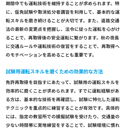
期間中でも運転技術を維持することが求められます。特
実技試験に向けた練習の重要性
に、仮免試験や取消処分者講習を利用して、基本的な運
試験に必要な書類の準備方法
転スキルを磨き続けることが大切です。また、道路交通
免許センターでの一発試験の攻略法
法の最新の変更点を把握し、法令に従った運転を心がけ
埼玉県での免許再取得欠格期間中の注意点と攻
ることで、再取得後の安全運転に繋がります。秋の夜長
略法
に交通ルールや運転技術の復習をすることで、再取得へ
欠格期間中に気をつけるポイント
のモチベーションを高めることも重要です。
仮免許での運転練習時の注意事項
交通違反を避けるための心得
試験用運転スキルを磨くための効果的な方法
再取得までの時間を有効活用する方法
免許再取得を目指すにあたって、試験用の運転スキルを
一方通行の逆走を防ぐためのコツ
効率的に磨くことが求められます。すでに運転経験があ
る方は、基本的な技術を再確認し、試験に特化した運転
法律に基づく安全運転の重要性
テクニックを重点的に練習することが有効です。具体的
免許取得を目指す埼玉県で短期間で再取得する
には、指定の教習所での模擬試験を受けたり、交通量の
方法
少ない時間帯に実地練習をすることで、試験環境に慣れ