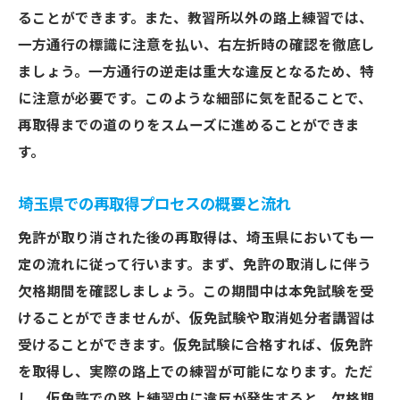
効率的な試験勉強法の紹介
ることができます。また、教習所以外の路上練習では、
短期間で免許を再取得するためのプランニ
一方通行の標識に注意を払い、右左折時の確認を徹底し
ング
ましょう。一方通行の逆走は重大な違反となるため、特
インターネットを活用した学習ツール
に注意が必要です。このような細部に気を配ることで、
経験者が教える実践的な運転技術
再取得までの道のりをスムーズに進めることができま
再取得を加速させる教習所選びのポイント
す。
試験日程の有効な活用法
埼玉県での再取得プロセスの概要と流れ
再取得を成功させるための埼玉県の教習所選び
のコツ
免許が取り消された後の再取得は、埼玉県においても一
定の流れに従って行います。まず、免許の取消しに伴う
自分に合った教習所の見極め方
欠格期間を確認しましょう。この期間中は本免試験を受
口コミと評判の重要性
けることができませんが、仮免試験や取消処分者講習は
教習所のカリキュラム内容を比較する
受けることができます。仮免試験に合格すれば、仮免許
費用対効果を考慮した選び方
を取得し、実際の路上での練習が可能になります。ただ
教習所での実際の体験談
し、仮免許での路上練習中に違反が発生すると、欠格期