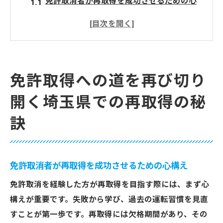
免許取消者が再取得を成功させるための心
構え
試験用運転スキルを磨くための効果的な方
法
埼玉県での再取得プロセスの概要と流れ
免許取得への道を再び切り
再取得をスムーズに進めるための準備事項
開く埼玉県での再取得の秘
免許再取得に向けたモチベーションの維持
方法
訣
必要書類と手続きの詳細
免許が取り消された方必見効果的な再取得のス
テップ
免許取消者が再取得を成功させるための心構え
欠格期間中にできる準備活動
免許取消を経験した方が再取得を目指す際には、まず心
取消処分者講習の重要性と内容
構えが重要です。失敗から学び、過去の運転習慣を見直
仮免試験のポイントと対策
すことが第一歩です。再取得には欠格期間があり、その