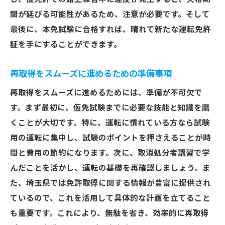
サポート体制が充実している教習所の特徴
間が延びる可能性があるため、注意が必要です。そして
効率的な免許再取得埼玉県の交通ルールと試験
最後に、本免試験に合格すれば、晴れて新たな運転免許
対策
証を手にすることができます。
最新の交通ルールを学ぶ重要性
再取得をスムーズに進めるための準備事項
交通ルールの確認テストの活用法
再取得をスムーズに進めるためには、準備が不可欠で
試験問題の傾向と対策
す。まず最初に、仮免試験までに必要な技能と知識を磨
効果的な模擬試験の実施法
くことが大切です。特に、運転に慣れている方なら試験
一発試験に向けた準備と心構え
用の運転に集中し、試験のポイントを押さえることが時
交通安全意識を高める方法
間と費用の節約になります。次に、取消処分者講習で学
仮免試験からのスタート埼玉県での再取得を目
んだことを活かし、運転の基礎を再確認しましょう。ま
指す方へ
た、埼玉県では免許取得に関する情報が豊富に提供され
仮免許取得の流れと注意点
ているので、これを活用して具体的な計画を立てること
練習時に気をつけたい安全対策
も重要です。これにより、無駄を省き、効率的に再取得