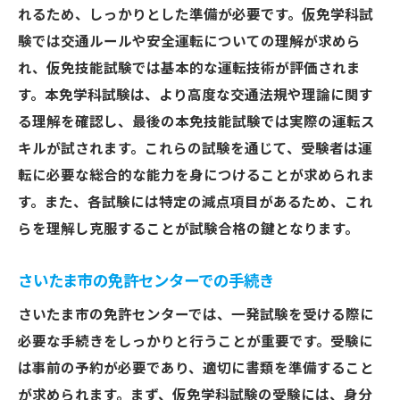
一発試験の仮免・本免の違いとそれぞれの攻略
れるため、しっかりとした準備が必要です。仮免学科試
法
験では交通ルールや安全運転についての理解が求めら
仮免試験の概要と試験対策
れ、仮免技能試験では基本的な運転技術が評価されま
本免試験で特に注意すべきポイント
す。本免学科試験は、より高度な交通法規や理論に関す
学科試験と技能試験の違い
る理解を確認し、最後の本免技能試験では実際の運転ス
各試験の減点項目を理解する
キルが試されます。これらの試験を通じて、受験者は運
転に必要な総合的な能力を身につけることが求められま
仮免と本免の試験内容の比較
す。また、各試験には特定の減点項目があるため、これ
それぞれの試験での成功体験談
らを理解し克服することが試験合格の鍵となります。
さいたま市での一発試験対策に欠かせない減点
項目の理解
さいたま市の免許センターでの手続き
よくある減点項目とその回避法
さいたま市の免許センターでは、一発試験を受ける際に
教習所で減点項目を学ぶメリット
必要な手続きをしっかりと行うことが重要です。受験に
実際の試験での減点例
は事前の予約が必要であり、適切に書類を準備すること
減点を避けるための運転テクニック
が求められます。まず、仮免学科試験の受験には、身分