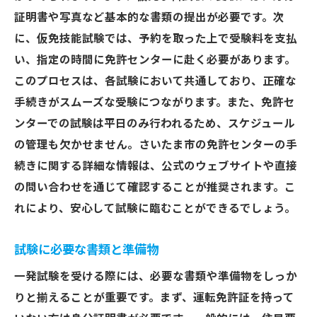
教官からのアドバイスを活かす
証明書や写真など基本的な書類の提出が必要です。次
減点項目を意識した練習方法
に、仮免技能試験では、予約を取った上で受験料を支払
い、指定の時間に免許センターに赴く必要があります。
教習所での充分な練習が一発試験合格の鍵を握
このプロセスは、各試験において共通しており、正確な
る理由
手続きがスムーズな受験につながります。また、免許セ
実地練習の重要性とその効果
ンターでの試験は平日のみ行われるため、スケジュール
模擬試験での実践的な試験対策
の管理も欠かせません。さいたま市の免許センターの手
教習時間の確保とスケジュール管理
続きに関する詳細な情報は、公式のウェブサイトや直接
個々の弱点を克服するための方法
の問い合わせを通じて確認することが推奨されます。こ
教習所での練習内容の詳細
れにより、安心して試験に臨むことができるでしょう。
練習を通じて得られる自信
試験に必要な書類と準備物
一発試験で免許取得後に自信を持って運転する
ためのステップ
一発試験を受ける際には、必要な書類や準備物をしっか
運転技術の向上と安全意識の啓発
りと揃えることが重要です。まず、運転免許証を持って