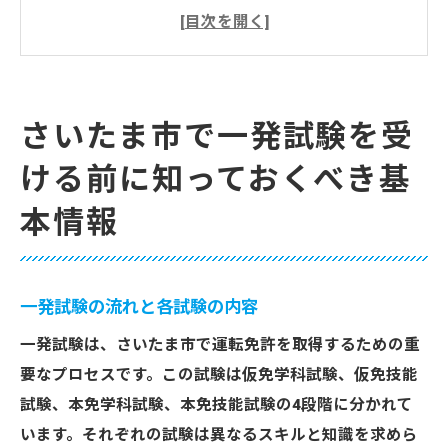
さいたま市の免許センターでの手続き
試験に必要な書類と準備物
さいたま市内での試験日程の確認方法
一発試験の合格率とその背景
さいたま市で一発試験を受
試験合格に向けた心構え
ける前に知っておくべき基
一発試験に合格するために効果的な教習所の選
本情報
び方
教習所の選び方の重要ポイント
経験豊富な教官の存在が鍵
一発試験の流れと各試験の内容
個別指導の有無とその効果
一発試験は、さいたま市で運転免許を取得するための重
口コミと実績で選ぶ教習所
要なプロセスです。この試験は仮免学科試験、仮免技能
教習所の立地と通いやすさ
試験、本免学科試験、本免技能試験の4段階に分かれて
仮免取得後のサポート体制
います。それぞれの試験は異なるスキルと知識を求めら