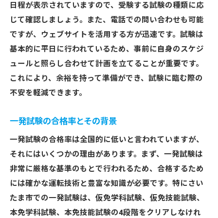
日程が表示されていますので、受験する試験の種類に応
ング
じて確認しましょう。また、電話での問い合わせも可能
さいたま市で一発試験に挑戦する際の心構えと
ですが、ウェブサイトを活用する方が迅速です。試験は
成功の秘訣
基本的に平日に行われているため、事前に自身のスケジ
試験に挑む前のメンタル準備
ュールと照らし合わせて計画を立てることが重要です。
リラックスした状態を保つ方法
これにより、余裕を持って準備ができ、試験に臨む際の
参考にしたい過去の成功事例
不安を軽減できます。
仲間と共に励まし合う重要性
一発試験の合格率とその背景
試験当日のスケジュール管理
一発試験の合格率は全国的に低いと言われていますが、
前向きな気持ちで挑むためのヒント
それにはいくつかの理由があります。まず、一発試験は
非常に厳格な基準のもとで行われるため、合格するため
には確かな運転技術と豊富な知識が必要です。特にさい
たま市での一発試験は、仮免学科試験、仮免技能試験、
本免学科試験、本免技能試験の4段階をクリアしなけれ