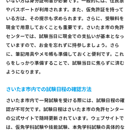
いない方は身分証明書が必要です。一般的には、住民票
免許取得後の初めての運転の心構え
やパスポートが利用されます。また、仮免許証を持って
ペーパードライバーにならないための取り
いる方は、その提示も求められます。さらに、受験料を
組み
現金で用意しておくことも重要です。さいたま市の免許
日常の運転で活かす教習所での学び
センターでは、試験当日に現金での支払いが基本となっ
事故を未然に防ぐための注意点
ていますので、お金を忘れずに持参しましょう。さら
運転を楽しむためのメンタルケア
に、筆記用具やメモ帳も準備しておくと便利です。これ
一発試験のメリットとデメリットを知り効率的
らをしっかり準備することで、試験当日に焦らずに済む
に免許取得を目指そう
ようになります。
一発試験のコストパフォーマンス
さいたま市内での試験日程の確認方法
試験の厳しさとその克服法
時間を有効に使うための計画
さいたま市内で一発試験を受ける際には、試験日程の確
認が不可欠です。試験日程はさいたま市の免許センター
自信を持つための成功体験の活用
の公式サイトで随時更新されています。ウェブサイトで
失敗から学ぶ効果的な教訓
は、仮免学科試験や技能試験、本免学科試験の具体的な
試験を乗り越えるためのポジティブシンキ