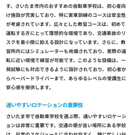
試験におけるよくあるミスの回避法
す。さいたま市内のおすすめの自動車学校は、初心者向
合格率を上げるためのコツ
け施設が充実しており、特に実車訓練のコースは安全性
試験前の心構え
が考慮されています。広々とした教習コースは、初めて
インストラクターからの実践アドバイス
運転する方にとって理想的な環境であり、交通事故のリ
スクを最小限に抑える設計になっています。さらに、教
交通事情に強いインストラクターと共にさいた
習所内にはシミュレーターも完備されており、実際の運
ま市で運転技術を習得
転に近い環境で練習が可能です。このような設備は、一
地域特有の交通ルールの理解
発試験にも対応できるように設計されており、初心者か
さいたま市の道路事情の特徴
らペーパードライバーまで、あらゆるレベルの受講生に
インストラクターの地域知識活用法
安心感を提供します。
実際の交通状況を模した練習
危険予測と回避法の学習
通いやすいロケーションの重要性
インストラクターによる個別フィードバッ
さいたま市で自動車学校を選ぶ際、通いやすいロケーシ
ク
ョンは非常に重要です。交通の便が良い場所にある学校
初心者に優しいさいたま市の自動車学校カリキ
は、日常のスケジュールに合わせやすく、特に忙しい社