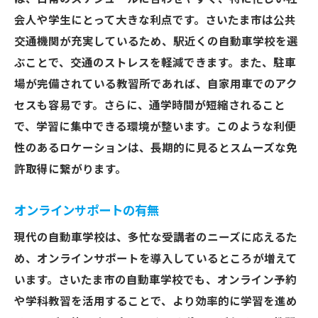
ュラムの秘密
会人や学生にとって大きな利点です。さいたま市は公共
段階的な学習プログラム
交通機関が充実しているため、駅近くの自動車学校を選
ぶことで、交通のストレスを軽減できます。また、駐車
安心の個別フォロー制度
場が完備されている教習所であれば、自家用車でのアク
コミュニケーションを重視した指導法
セスも容易です。さらに、通学時間が短縮されること
参加型の講義と実習
で、学習に集中できる環境が整います。このような利便
学習進捗の管理方法
性のあるロケーションは、長期的に見るとスムーズな免
卒業後のフォローアップサービス
許取得に繋がります。
実践に強いさいたま市自動車学校で安心の運転
デビュー
オンラインサポートの有無
実践重視のカリキュラム
現代の自動車学校は、多忙な受講者のニーズに応えるた
初心者のための緊張緩和法
め、オンラインサポートを導入しているところが増えて
実際の運転状況を想定した練習
います。さいたま市の自動車学校でも、オンライン予約
や学科教習を活用することで、より効率的に学習を進め
運転に必要なメンタルスキル