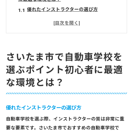
優れたインストラクターの選び方
初心者向け施設の特徴
通いやすいロケーションの重要性
オンラインサポートの有無
口コミを活用した選び方
さいたま市で自動車学校を
コストパフォーマンスの比較
選ぶポイント初心者に最適
安心して通えるさいたま市の自動車学校運転初
な環境とは？
心者向けプログラム
初心者専用クラスの内容
実際の道路に近い練習場
優れたインストラクターの選び方
安全運転のための基礎知識
自動車学校を選ぶ際、インストラクターの質は非常に重
運転シミュレーションの活用
要な要素です。さいたま市でおすすめの自動車学校で
個別指導の利点