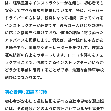
は、経験豊富なインストラクターが在籍し、初心者でも
進捗に応じたプログラム調整
安心して学べる環境を提供しています。特に、ペーパー
ペーパードライバーに最適さいたま市の自動車
ドライバーの方には、親身になって相談に乗ってくれる
学校で運転再開の第一歩を
インストラクターが必要です。彼らは一人ひとりの進捗
ペーパードライバー教習の流れ
に応じた指導を心掛けており、個別の課題に寄り添った
自信を持つための練習方法
アドバイスを提供します。例えば、基本操作に不安があ
運転再開に向けたステップ
る場合でも、実車やシミュレーターを駆使して、確実な
忘れがちな交通ルールの復習
運転技術の向上をサポートします。口コミや評判をチェ
ックすることで、信頼できるインストラクターがいるか
個人ニーズに合わせたカリキュラム
どうかを事前に確認することができ、最適な自動車学校
運転再開後のサポート体制
選びにつながります。
一発試験対策も万全さいたま市の自動車学校で
スキルを磨く
初心者向け施設の特徴
試験対策に特化したカリキュラム
初心者が安心して運転技術を学べる自動車学校を選ぶ際
模擬試験を用いた実践練習
には、その施設がどのように設計されているかも重要で