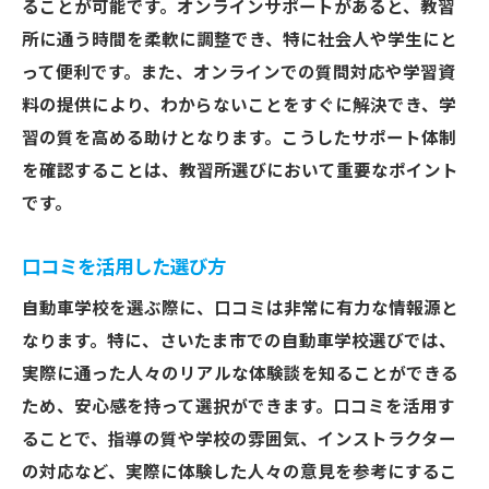
ることが可能です。オンラインサポートがあると、教習
リアルタイムフィードバックの効果
所に通う時間を柔軟に調整でき、特に社会人や学生にと
初運転の不安を払拭する方法
って便利です。また、オンラインでの質問対応や学習資
さいたま市で自動車学校を選ぶ際の重要なポイ
料の提供により、わからないことをすぐに解決でき、学
ントと注意点
習の質を高める助けとなります。こうしたサポート体制
学校選びにおける重要な基準
を確認することは、教習所選びにおいて重要なポイント
契約前に確認するべきポイント
です。
料金プランとその透明性
口コミを活用した選び方
試験合格率をチェックする方法
キャンセルポリシーの確認
自動車学校を選ぶ際に、口コミは非常に有力な情報源と
なります。特に、さいたま市での自動車学校選びでは、
卒業後のサポート内容
実際に通った人々のリアルな体験談を知ることができる
ため、安心感を持って選択ができます。口コミを活用す
ることで、指導の質や学校の雰囲気、インストラクター
の対応など、実際に体験した人々の意見を参考にするこ