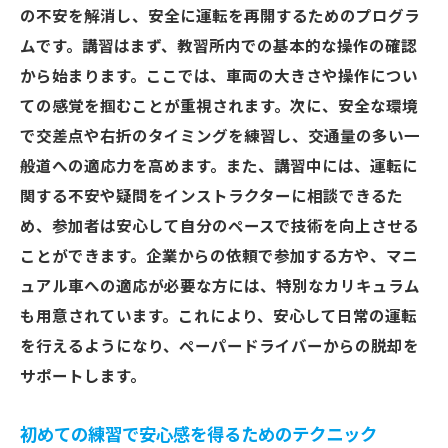
さいたま市西区の交通量と道路形状の特徴
の不安を解消し、安全に運転を再開するためのプログラ
ペーパードライバーに影響を与えるさいた
ムです。講習はまず、教習所内での基本的な操作の確認
ま市西区の交通ルール
から始まります。ここでは、車両の大きさや操作につい
さいたま市西区での運転を支える安全運転
ての感覚を掴むことが重視されます。次に、安全な環境
の基本
で交差点や右折のタイミングを練習し、交通量の多い一
ペーパードライバーが避けるべきさいたま
般道への適応力を高めます。また、講習中には、運転に
市西区の危険エリア
関する不安や疑問をインストラクターに相談できるた
め、参加者は安心して自分のペースで技術を向上させる
さいたま市西区での運転をサポートする交
ことができます。企業からの依頼で参加する方や、マニ
通情報の活用法
ュアル車への適応が必要な方には、特別なカリキュラム
さいたま市西区に適した運転スキルの磨き
も用意されています。これにより、安心して日常の運転
方
を行えるようになり、ペーパードライバーからの脱却を
ペーパードライバー克服講習で車両感覚を身に
サポートします。
つける方法
車両感覚の向上に役立つペーパードライバ
初めての練習で安心感を得るためのテクニック