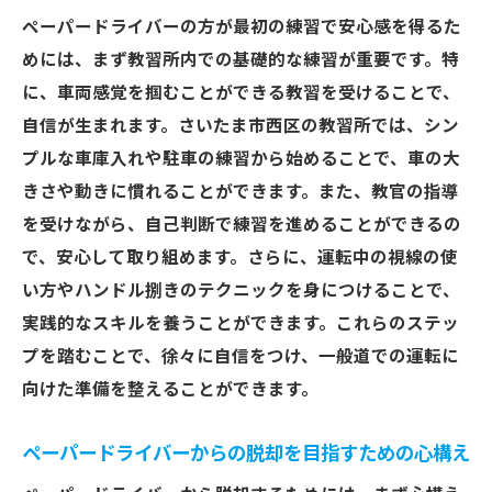
ー向け練習法
ペーパードライバーの方が最初の練習で安心感を得るた
教習所内での繰り返し練習による車両感覚
めには、まず教習所内での基礎的な練習が重要です。特
習得のメリット
に、車両感覚を掴むことができる教習を受けることで、
ペーパードライバーが陥りやすい車両感覚
自信が生まれます。さいたま市西区の教習所では、シン
のミスを防ぐには
プルな車庫入れや駐車の練習から始めることで、車の大
さいたま市西区での実践練習で車両感覚を
きさや動きに慣れることができます。また、教官の指導
磨く
を受けながら、自己判断で練習を進めることができるの
車両感覚を身につけるための視覚と体感の
で、安心して取り組めます。さらに、運転中の視線の使
トレーニング
い方やハンドル捌きのテクニックを身につけることで、
ペーパードライバー講習での車両感覚向上
実践的なスキルを養うことができます。これらのステッ
のためのアドバイス
プを踏むことで、徐々に自信をつけ、一般道での運転に
向けた準備を整えることができます。
免許取得後ペーパードライバーになった理由と
その解決策
ペーパードライバーからの脱却を目指すための心構え
ペーパードライバーになる原因とその背景