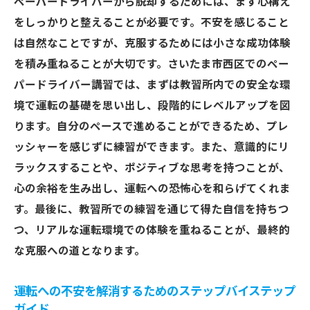
ペーパードライバーから脱却するためには、まず心構え
免許取得後の長期運転ブランクの影響
をしっかりと整えることが必要です。不安を感じること
ペーパードライバーからの脱却を阻む心理
は自然なことですが、克服するためには小さな成功体験
的要因
を積み重ねることが大切です。さいたま市西区でのペー
ペーパードライバー問題解決のための具体
パードライバー講習では、まずは教習所内での安全な環
的アクション
境で運転の基礎を思い出し、段階的にレベルアップを図
ペーパードライバー状態を解消するための
ります。自分のペースで進めることができるため、プレ
モチベーション維持法
ッシャーを感じずに練習ができます。また、意識的にリ
ペーパードライバーを卒業するためのコミ
ラックスすることや、ポジティブな思考を持つことが、
ュニティの活用
心の余裕を生み出し、運転への恐怖心を和らげてくれま
教習所内での練習がペーパードライバーに与え
す。最後に、教習所での練習を通じて得た自信を持ちつ
る安心感
つ、リアルな運転環境での体験を重ねることが、最終的
教習所内練習の心理的安全性の重要性
な克服への道となります。
ペーパードライバーが教習所内で安心して
運転への不安を解消するためのステップバイステップ
練習できる理由
ガイド