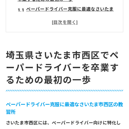
ペーパードライバー克服に最適なさいたま
市西区の教習所
さいたま市西区でのペーパードライバー講
習の流れ
初めての練習で安心感を得るためのテクニ
埼玉県さいたま市西区でペ
ック
ーパードライバーを卒業す
ペーパードライバーからの脱却を目指すた
めの心構え
るための最初の一歩
運転への不安を解消するためのステップバ
イステップガイド
さいたま市西区でのペーパードライバー対
ペーパードライバー克服に最適なさいたま市西区の教
応の教習コース紹介
習所
ペーパードライバー講習で運転の自信を取り戻
さいたま市西区には、ペーパードライバー向けに特化し
す具体的な方法