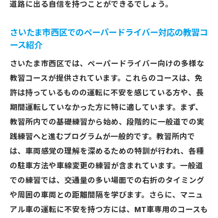
道路に出る自信を持つことができるでしょう。
一般道でのペーパードライバー講習が運転
技術を向上させる
さいたま市西区でのペーパードライバー対応の教習コ
ペーパードライバーが交通量の多い道での
ース紹介
講習を受けるメリット
さいたま市西区では、ペーパードライバー向けの多様な
さいたま市西区の一般道での実践講習の流
教習コースが提供されています。これらのコースは、免
れと効果
許は持っているものの運転に不安を感じている方や、長
交通量が多い中での練習がペーパードライ
期間運転していなかった方に特に適しています。まず、
バーを成長させる
教習所内での基礎練習から始め、段階的に一般道での実
ペーパードライバー講習を通じて安全運転の重
践練習へと進むプログラムが一般的です。教習所内で
要性を再確認しよう
は、車両感覚の理解を深めるための特訓が行われ、各種
ペーパードライバー講習で学ぶ安全運転の
の駐車方法や車線変更の練習が含まれています。一般道
基礎知識
での練習では、交通量の多い場面での右折のタイミング
安全運転意識を高めるためのペーパードラ
や周囲の車両との距離間隔を学びます。さらに、マニュ
イバー向けプログラム
アル車の運転に不安を持つ方には、MT車専用のコースも