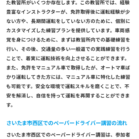
た教習所がいくつか存在します。この教習所では、経験
ペーパードライバー特有の不安を克服する
豊富なインストラクターが、免許取得後に運転経験が少
ための練習法
ない方や、長期間運転をしていない方のために、個別に
さいたま市西区の交通事情を踏まえた実践
カスタマイズした練習プランを提供しています。車両感
的なアプローチ
覚を身につけるために、まずは教習所内での基礎練習を
行い、その後、交通量の多い一般道での実践練習を行う
教習所内での基本技術再確認の重要性
ことで、着実に運転技術を向上させることができます。
ペーパードライバー講習で得られるフィー
また、免許をマニュアル車で取得したが、オートマ車ば
ドバックと成長
かり運転してきた方には、マニュアル車に特化した練習
交通量が多いエリアでの自信を持つための
も可能です。安全な環境で運転スキルを磨くことで、不
練習
安を解消し、自信を持って運転を再開することができま
ペーパードライバー講習における成功体験
す。
の積み重ね
ペーパードライバーが知っておくべき埼玉県さ
さいたま市西区でのペーパードライバー講習の流れ
いたま市西区の交通事情
さいたま市西区でのペーパードライバー講習は、参加者