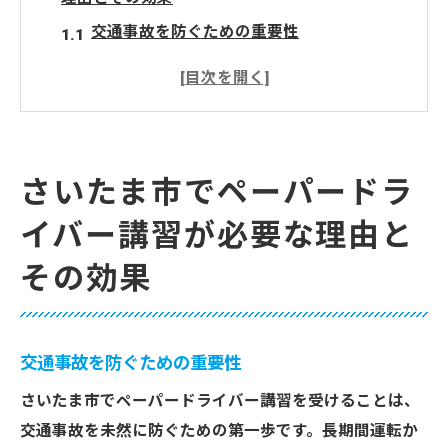
交通事故を防ぐための重要性
都市部特有の複雑な交通事情への対応
ペーパードライバー講習の効果的なメリッ
ト
安心して運転再開するためのサポート内容
さいたま市でペーパードラ
講習がもたらす運転技術の向上
イバー講習が必要な理由と
ペーパードライバー講習の心理的効果
その効果
ペーパードライバー講習で失われた運転スキル
を取り戻す方法
基礎からの再スタートが大切
交通事故を防ぐための重要性
個別指導での効率的なスキルアップ
実践的な場面を想定したトレーニング
さいたま市でペーパードライバー講習を受けることは、
交通事故を未然に防ぐための第一歩です。長期間運転か
運転シミュレーションの活用法