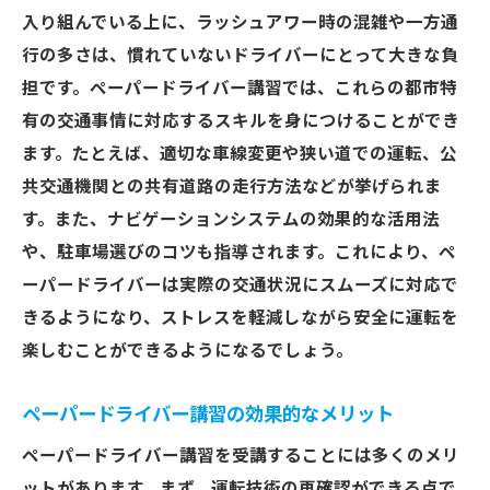
さいたま市の主要道路と交通量
入り組んでいる上に、ラッシュアワー時の混雑や一方通
混雑する時間帯の運転テクニック
行の多さは、慣れていないドライバーにとって大きな負
公共交通機関との共存方法
担です。ペーパードライバー講習では、これらの都市特
地域特有の信号システムの理解
有の交通事情に対応するスキルを身につけることができ
交通規制に対応するためのポイント
ます。たとえば、適切な車線変更や狭い道での運転、公
さいたま市内の主要な運転ルート
共交通機関との共有道路の走行方法などが挙げられま
す。また、ナビゲーションシステムの効果的な活用法
プロの指導で安心！さいたま市でのペーパード
や、駐車場選びのコツも指導されます。これにより、ペ
ライバー講習の流れ
ーパードライバーは実際の交通状況にスムーズに対応で
初回のカウンセリングと目標設定
きるようになり、ストレスを軽減しながら安全に運転を
教習所内での基礎トレーニング
楽しむことができるようになるでしょう。
実践的な路上教習の流れ
個々の課題に応じた指導内容
ペーパードライバー講習の効果的なメリット
安心感を持たせる講習車の特徴
ペーパードライバー講習を受講することには多くのメリ
インストラクターのサポート体制
ットがあります。まず、運転技術の再確認ができる点で