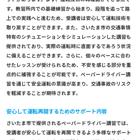
ペーパードライバー講習で運転の不安を解消！
す。教習所内での基礎練習から始まり、段階を追って路
さいたま市の教習を活かす
上での実践へと進むため、受講者は安心して運転技術を
不安を取り除くためのメンタルトレーニン
取り戻すことができます。また、さいたま市の交通事情
グ
特有のシチュエーションをシミュレーションした講習も
提供されており、実際の運転時に直面するであろう状況
緊張を和らげるためのリラックス方法
に備えることができます。さらに、個々のペースに合わ
講習中の緊急時対応シミュレーション
せたレッスンが受けられるため、不安を感じる部分を重
成功体験を重ねることの重要性
点的に補強することが可能です。ペーパードライバー講
運転中のストレス管理のテクニック
習を通じて安全運転の意識が高まり、交通事故のリスク
地域特有の交通ストレスへの対処法
を軽減することが期待されます。
さいたま市でペーパードライバー講習を受けた
方々の体験談を紹介
安心して運転再開するためのサポート内容
初心者でも再挑戦できる安心感
さいたま市で提供されるペーパードライバー講習では、
講習を通じた意外な発見と学び
受講者が安心して運転を再開できるよう多様なサポート