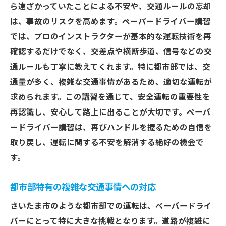
ら遠ざかっていたことによる不安や、交通ルールの忘却
運転感覚を取り戻すための練習方法
は、事故のリスクを高めます。ペーパードライバー講習
ペーパードライバー講習でのフィードバッ
では、プロのインストラクターが基本的な運転技術を再
クの重要性
確認するだけでなく、交差点や横断歩道、信号などの交
さいたま市のペーパードライバー講習で自信を
通ルールも丁寧に教えてくれます。特に都市部では、交
再構築するステップ
通量が多く、複雑な交通事情があるため、適切な運転が
最初の一歩を踏み出す勇気を持つ
求められます。この講習を通じて、安全運転の重要性を
段階的に進む講習カリキュラム
再認識し、安心して路上に出ることが大切です。ペーパ
目標設定によるモチベーション維持
ードライバー講習は、再びハンドルを握るための自信を
講師とのコミュニケーションの取り方
取り戻し、運転に関する不安を解消する絶好の機会で
す。
スモールステップでの成功体験を積む
自信を持って公道デビューするために
都市部特有の複雑な交通事情への対応
ペーパードライバー講習で学ぶさいたま市特有
さいたま市のような都市部での運転は、ペーパードライ
の交通事情への対応
バーにとって特に大きな挑戦となります。道路が複雑に