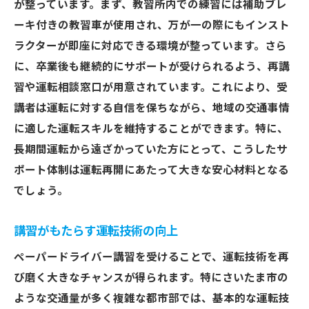
教習を受けた後の日常生活の変化
が整っています。まず、教習所内での練習には補助ブレ
ーキ付きの教習車が使用され、万が一の際にもインスト
インストラクターのサポートに感謝する声
ラクターが即座に対応できる環境が整っています。さら
ペーパードライバー講習の成果としての自
に、卒業後も継続的にサポートが受けられるよう、再講
信回復
習や運転相談窓口が用意されています。これにより、受
参加者から寄せられるポジティブなフィー
講者は運転に対する自信を保ちながら、地域の交通事情
ドバック
に適した運転スキルを維持することができます。特に、
安全に公道デビュー！さいたま市のペーパード
長期間運転から遠ざかっていた方にとって、こうしたサ
ライバー講習の魅力
ポート体制は運転再開にあたって大きな安心材料となる
安全運転のための知識強化
でしょう。
公道デビューに向けたステップアップ
講習がもたらす運転技術の向上
さいたま市ならではの講習プログラム
講習後のサポート体制について
ペーパードライバー講習を受けることで、運転技術を再
実際の交通状況に即した実践練習
び磨く大きなチャンスが得られます。特にさいたま市の
ような交通量が多く複雑な都市部では、基本的な運転技
安心して運転できる環境の提供