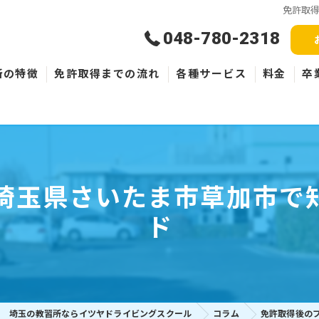
免許取
048-780-2318
所の特徴
免許取得までの流れ
各種サービス
料金
卒
新規取得
免許失効・取消
埼玉県さいたま市草加市で
ペーパードライバー
ド
埼玉の教習所ならイツヤドライビングスクール
コラム
免許取得後の