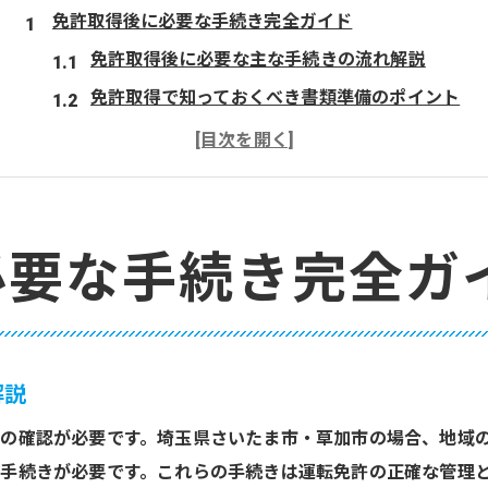
免許取得後に必要な手続き完全ガイド
免許取得後に必要な主な手続きの流れ解説
免許取得で知っておくべき書類準備のポイント
免許取得後の警察署や免許センター活用方法
免許取得後に発生する更新や注意点まとめ
免許取得後の受付時間と窓口利用のコツ
免許取得の手続きをスムーズに進める秘訣
必要な手続き完全ガ
埼玉で免許取得後の流れを徹底解説
免許取得後に埼玉で必要な具体的ステップ
免許取得後の埼玉県内での予約方法を知る
解説
埼玉で免許取得後の受付時間と注意事項
の確認が必要です。埼玉県さいたま市・草加市の場合、地域
免許取得後の鴻巣免許センター利用ガイド
手続きが必要です。これらの手続きは運転免許の正確な管理
埼玉の免許更新時に必要な手続き詳細