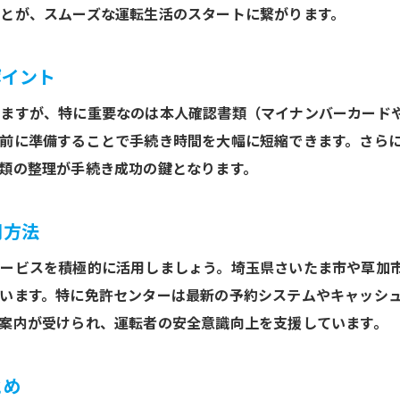
とが、スムーズな運転生活のスタートに繋がります。
免許取得後に役立つ埼玉の情報まとめ
運転免許取得後にやるべきこと一覧
ポイント
免許取得後すぐに行うべき手続き一覧
ますが、特に重要なのは本人確認書類（マイナンバーカード
免許取得後の必要書類と準備リスト
前に準備することで手続き時間を大幅に短縮できます。さら
免許取得後に知っておきたい更新手順
類の整理が手続き成功の鍵となります。
免許取得後の予約や受付のポイント
免許取得後に役立つ各種サービス紹介
用方法
免許取得後の疑問を解消するQ&A集
ービスを積極的に活用しましょう。埼玉県さいたま市や草加
効率的に進める免許取得後のポイント
います。特に免許センターは最新の予約システムやキャッシ
免許取得後の手続きを効率化するコツ
案内が受けられ、運転者の安全意識向上を支援しています。
免許取得後のオンライン予約活用法
免許取得後にスムーズな更新を目指す方法
とめ
免許取得後のキャッシュレス対応の使い方