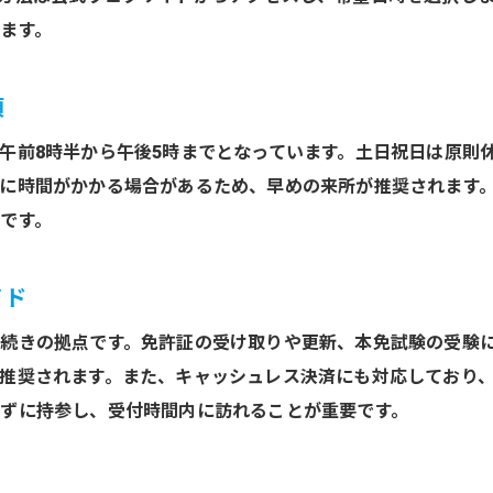
免許取得後に必要な持ち物と準備方法
ます。
免許取得後の書類不備を防ぐチェックリスト
免許取得後の手続きに必要な証明書まとめ
項
免許取得後のスムーズな準備でトラブル回避
午前8時半から午後5時までとなっています。土日祝日は原則
免許取得後の書類管理と保管のポイント
に時間がかかる場合があるため、早めの来所が推奨されます
です。
イド
続きの拠点です。免許証の受け取りや更新、本免試験の受験
推奨されます。また、キャッシュレス決済にも対応しており
ずに持参し、受付時間内に訪れることが重要です。