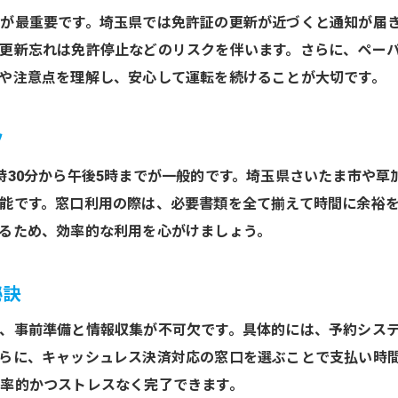
が最重要です。埼玉県では免許証の更新が近づくと通知が届
免許取得後の受付時間に合わせた計画術
更新忘れは免許停止などのリスクを伴います。さらに、ペー
免許取得後の手続きミスを防ぐ注意点
や注意点を理解し、安心して運転を続けることが大切です。
免許取得後の更新手続きはこう進めよう
免許取得後の更新手続き準備ガイド
ツ
免許取得後に必要な更新書類のまとめ
時30分から午後5時までが一般的です。埼玉県さいたま市や草
免許取得後の更新受付時間と流れを把握
能です。窓口利用の際は、必要書類を全て揃えて時間に余裕
免許取得後に知りたい更新時の注意点
るため、効率的な利用を心がけましょう。
免許取得後の更新予約方法のポイント
免許取得後の更新講習の流れと対策
秘訣
キャッシュレス対応の免許更新最新事情
、事前準備と情報収集が不可欠です。具体的には、予約シス
免許取得後のキャッシュレス更新の基礎知識
らに、キャッシュレス決済対応の窓口を選ぶことで支払い時
免許取得後に使えるキャッシュレス決済方法
率的かつストレスなく完了できます。