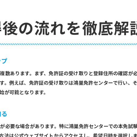
免許取得後のキャッシュレス対応窓口の探し方
免許取得後のキャッシュレス利用時の注意点
得後の流れを徹底解
免許取得後のキャッシュレス最新情報まとめ
免許取得後のキャッシュレス体験談と利便性
オンライン予約でスムーズな免許手続き
免許取得後のオンライン予約利用法解説
ップ
免許取得後のオンライン予約の手順まとめ
複数あります。まず、免許証の受け取りと登録住所の確認が
免許取得後に便利な予約システムの特徴
す。例えば、免許証の受け取りは鴻巣免許センターで行い、
免許取得後のオンライン予約時の注意点
始が可能となります。
免許取得後におすすめの予約活用術
免許取得後の手続きが楽になる予約方法
知る
免許取得後も安心な書類準備のコツ
が必要な場合があります。特に鴻巣免許センターでの本免試
免許取得後の書類準備で注意すべき点
方法は公式ウェブサイトからアクセスし、希望日時を選択し