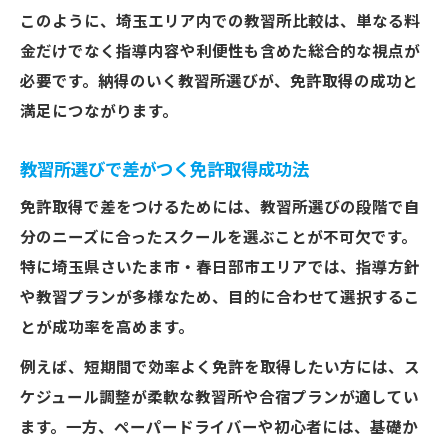
このように、埼玉エリア内での教習所比較は、単なる料
割引制度を活用した免許取得費用節約術
金だけでなく指導内容や利便性も含めた総合的な視点が
免許取得にかかる料金プラン徹底チェック
必要です。納得のいく教習所選びが、免許取得の成功と
費用比較で失敗しない免許取得の選び方
満足につながります。
埼玉エリアで免許取得費用を抑えるコツ
教習所選びを失敗しないためのポイント解説
教習所選びで差がつく免許取得成功法
免許取得に強い教習所選びの基準を紹介
免許取得で差をつけるためには、教習所選びの段階で自
教習所の口コミからわかる免許取得成功法
分のニーズに合ったスクールを選ぶことが不可欠です。
予約の取りやすさが免許取得に与える影響
特に埼玉県さいたま市・春日部市エリアでは、指導方針
免許取得後を見据えた教習所選びのコツ
や教習プランが多様なため、目的に合わせて選択するこ
とが成功率を高めます。
免許取得に適したサービス内容の見極め方
おすすめの免許取得プラン徹底ガイド
例えば、短期間で効率よく免許を取得したい方には、ス
免許取得プラン選びで重視したいポイント
ケジュール調整が柔軟な教習所や合宿プランが適してい
ます。一方、ペーパードライバーや初心者には、基礎か
おすすめ免許取得プランの特徴と選び方