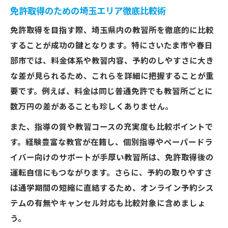
ス
免許取得のための埼玉エリア徹底比較術
免許取得がスムーズになる学科対策のコツ
免許取得を目指す際、埼玉県内の教習所を徹底的に比較
効率よく免許取得するためのスケジュール
することが成功の鍵となります。特にさいたま市や春日
術
部市では、料金体系や教習内容、予約のしやすさに大き
免許取得のための教習所サポート活用法
な差が見られるため、これらを詳細に把握することが重
さいたま市・春日部市で安心の免許取得を実現
要です。例えば、料金は同じ普通免許でも教習所ごとに
安心して免許取得できる教習所の特徴とは
数万円の差があることも珍しくありません。
免許取得後も安心のサポート体制を確認
また、指導の質や教習コースの充実度も比較ポイントで
さいたま市・春日部市で選ぶべき教習所条
す。経験豊富な教官が在籍し、個別指導やペーパードラ
件
イバー向けのサポートが手厚い教習所は、免許取得後の
事故リスクを減らす免許取得時のポイント
運転自信にもつながります。さらに、予約の取りやすさ
教習指導が充実した免許取得体験の声
は通学期間の短縮に直結するため、オンライン予約シス
テムの有無やキャンセル対応も比較対象に含めましょ
免許取得を目指すなら費用比較を押さえよう
う。
免許取得費用の内訳と賢い比較方法とは