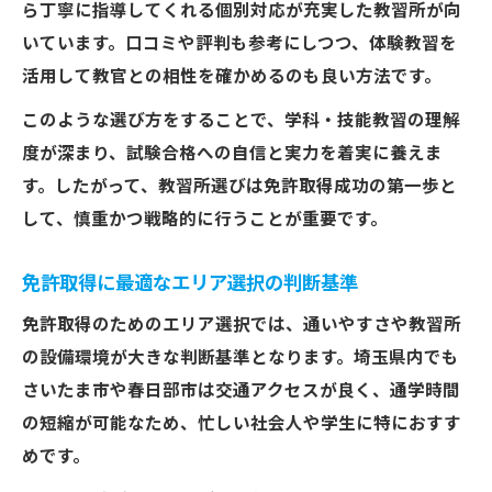
ら丁寧に指導してくれる個別対応が充実した教習所が向
合宿と通学の免許取得プラン徹底比較
いています。口コミや評判も参考にしつつ、体験教習を
免許取得に便利な最新プランをチェック
活用して教官との相性を確かめるのも良い方法です。
自分に合う免許取得プランの見つけ方
このような選び方をすることで、学科・技能教習の理解
度が深まり、試験合格への自信と実力を着実に養えま
す。したがって、教習所選びは免許取得成功の第一歩と
して、慎重かつ戦略的に行うことが重要です。
免許取得に最適なエリア選択の判断基準
免許取得のためのエリア選択では、通いやすさや教習所
の設備環境が大きな判断基準となります。埼玉県内でも
さいたま市や春日部市は交通アクセスが良く、通学時間
の短縮が可能なため、忙しい社会人や学生に特におすす
めです。