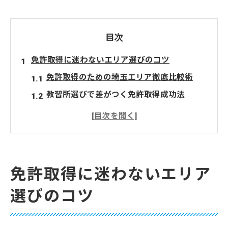
目次
免許取得に迷わないエリア選びのコツ
免許取得のための埼玉エリア徹底比較術
教習所選びで差がつく免許取得成功法
免許取得に最適なエリア選択の判断基準
埼玉で免許取得する際の情報収集ポイント
免許取得準備に役立つエリア別の特徴解説
埼玉県で効率的な免許取得方法とは
免許取得に迷わないエリア
効率的な免許取得を叶える通学と合宿の違
選びのコツ
い
埼玉県の免許取得で活用すべき最新サービ