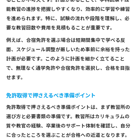
ることが不可欠です。計画があることで、学科試験や技
免許取得学科試験に出る重要ポイント集
能教習の進捗を把握しやすくなり、効率的に学習や練習
免許取得時の学科試験対策と覚え方
を進められます。特に、試験の流れや段階を理解し、必
要な教習回数や費用を見積もることが重要です。
学科試験で合格するための勉強方法
免許取得学科試験の頻出問題を分析
例えば、合宿免許を選ぶ場合は短期間集中で学べる反
学科試験で失敗しないコツと注意点
面、スケジュール調整が厳しいため事前に余裕を持った
計画が必要です。このように計画を細かく立てること
卒業検定で注意したい重要ルール集
で、無理なく通学免許や合宿免許を選択し、合格を目指
卒業検定で免許取得に必要な注意点解説
せます。
免許取得卒業検定の一発アウト項目一覧
卒業検定に向けた免許取得の要点整理
免許取得で押さえるべき準備ポイント
免許取得卒業検定でよくあるミスと対策
免許取得で押さえるべき準備ポイントは、まず教習所の
合格へ導く卒業検定のコツとポイント
選び方と必要書類の準備です。教習所はカリキュラムの
スケジュールと費用管理で失敗しない方法
質や教官の経験、卒業後のサポート体制を確認し、自分
免許取得の費用を抑える賢い管理術
に合ったところを選ぶことが合格への近道となります。