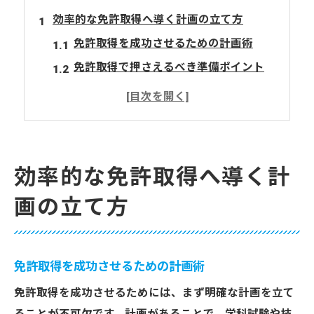
効率的な免許取得へ導く計画の立て方
免許取得を成功させるための計画術
免許取得で押さえるべき準備ポイント
免許取得スケジュール管理の極意まとめ
免許取得で迷わない目標設定のコツ
効率的な免許取得に役立つ習慣づくり
合格を目指す免許取得のポイントとは
効率的な免許取得へ導く計
免許取得合格を左右する重要な基準解説
画の立て方
合格率アップのための免許取得対策法
免許取得合格を目指す勉強法の選び方
免許取得で差がつく注意点と心得まとめ
免許取得を成功させるための計画術
合格経験者が語る免許取得の成功例集
免許取得を成功させるためには、まず明確な計画を立て
学科試験突破に向けた覚えておくこと