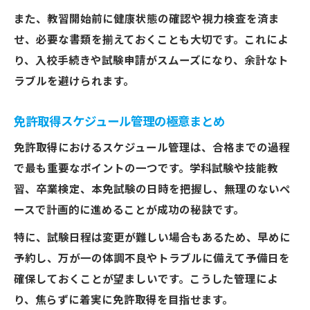
免許取得スケジュール調整の実践法
また、教習開始前に健康状態の確認や視力検査を済ま
費用と時間を有効活用した免許取得術
せ、必要な書類を揃えておくことも大切です。これによ
免許取得で後悔しない計画と節約のコツ
り、入校手続きや試験申請がスムーズになり、余計なト
ラブルを避けられます。
免許取得費用管理のポイントを徹底解説
本免学科試験の対策と合格のコツ解説
免許取得スケジュール管理の極意まとめ
免許取得本免学科試験合格のコツ解説
免許取得におけるスケジュール管理は、合格までの過程
本免学科試験で押さえるべき免許取得術
で最も重要なポイントの一つです。学科試験や技能教
免許取得を確実にする本免対策ポイント
習、卒業検定、本免試験の日時を把握し、無理のないペ
本免学科試験合格のための勉強法まとめ
ースで計画的に進めることが成功の秘訣です。
免許取得本免試験で気をつける注意点
特に、試験日程は変更が難しい場合もあるため、早めに
予約し、万が一の体調不良やトラブルに備えて予備日を
確保しておくことが望ましいです。こうした管理によ
り、焦らずに着実に免許取得を目指せます。