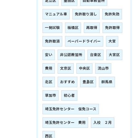
足立区
墨田区
自動車教習所
マニュアル車
免許取り消し
免許失効
一発試験
板橋区
再取得
免許取得
免許取消
ペーパードライバー
大宮
安い
非公認教習所
台東区
大宮区
費用
文京区
中央区
流山市
北区
おすすめ
豊島区
群馬県
草加市
初心者
埼玉免許センター 仮免コース
埼玉免許センター 費用
入校 ２月
西区