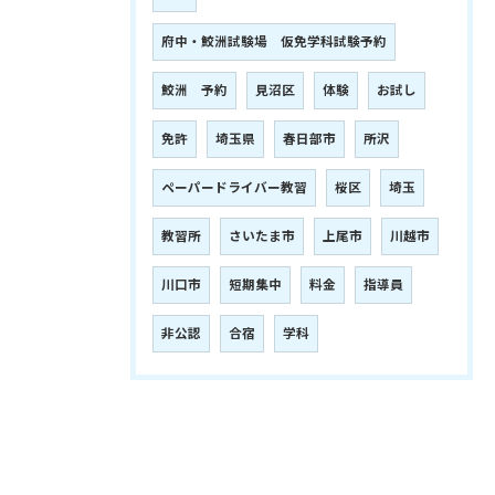
府中・鮫洲試験場 仮免学科試験予約
鮫洲 予約
見沼区
体験
お試し
免許
埼玉県
春日部市
所沢
ペーパードライバー教習
桜区
埼玉
教習所
さいたま市
上尾市
川越市
川口市
短期集中
料金
指導員
非公認
合宿
学科