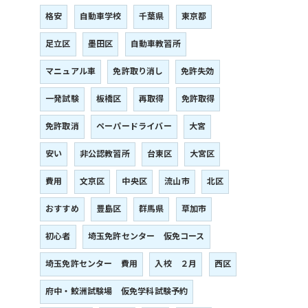
格安
自動車学校
千葉県
東京都
足立区
墨田区
自動車教習所
マニュアル車
免許取り消し
免許失効
一発試験
板橋区
再取得
免許取得
免許取消
ペーパードライバー
大宮
安い
非公認教習所
台東区
大宮区
費用
文京区
中央区
流山市
北区
おすすめ
豊島区
群馬県
草加市
初心者
埼玉免許センター 仮免コース
埼玉免許センター 費用
入校 ２月
西区
府中・鮫洲試験場 仮免学科試験予約