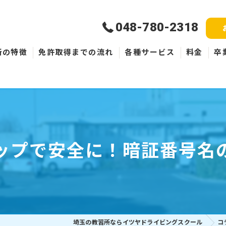
048-780-2318
所の特徴
免許取得までの流れ
各種サービス
料金
卒
新規取得
免許失効・取消
ペーパードライバー
チップで安全に！暗証番号名
埼玉の教習所ならイツヤドライビングスクール
コ