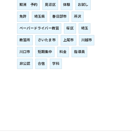
鮫洲 予約
見沼区
体験
お試し
免許
埼玉県
春日部市
所沢
ペーパードライバー教習
桜区
埼玉
教習所
さいたま市
上尾市
川越市
川口市
短期集中
料金
指導員
非公認
合宿
学科