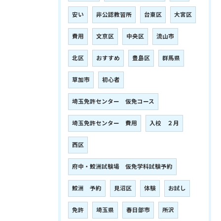
安い
非公認教習所
台東区
大宮区
費用
文京区
中央区
流山市
北区
おすすめ
豊島区
群馬県
草加市
初心者
埼玉免許センター 仮免コース
埼玉免許センター 費用
入校 ２月
西区
府中・鮫洲試験場 仮免学科試験予約
鮫洲 予約
見沼区
体験
お試し
免許
埼玉県
春日部市
所沢