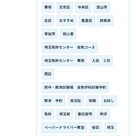
費用
文京区
中央区
流山市
北区
おすすめ
豊島区
群馬県
草加市
初心者
埼玉免許センター 仮免コース
埼玉免許センター 費用
入校 ２月
西区
府中・鮫洲試験場 仮免学科試験予約
鮫洲 予約
見沼区
体験
お試し
免許
埼玉県
春日部市
所沢
ペーパードライバー教習
桜区
埼玉