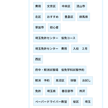
費用
文京区
中央区
流山市
北区
おすすめ
豊島区
群馬県
草加市
初心者
埼玉免許センター 仮免コース
埼玉免許センター 費用
入校 ２月
西区
府中・鮫洲試験場 仮免学科試験予約
鮫洲 予約
見沼区
体験
お試し
免許
埼玉県
春日部市
所沢
ペーパードライバー教習
桜区
埼玉