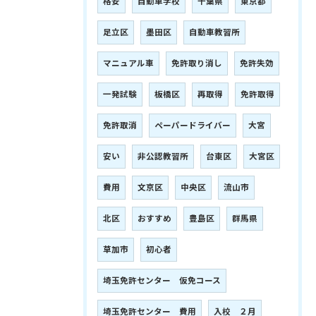
格安
自動車学校
千葉県
東京都
足立区
墨田区
自動車教習所
マニュアル車
免許取り消し
免許失効
一発試験
板橋区
再取得
免許取得
免許取消
ペーパードライバー
大宮
安い
非公認教習所
台東区
大宮区
費用
文京区
中央区
流山市
北区
おすすめ
豊島区
群馬県
草加市
初心者
埼玉免許センター 仮免コース
埼玉免許センター 費用
入校 ２月