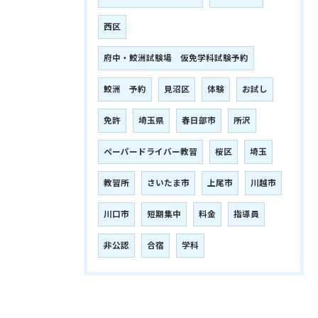
西区
府中・鮫洲試験場 仮免学科試験予約
鮫洲 予約
見沼区
体験
お試し
免許
埼玉県
春日部市
所沢
ペーパードライバー教習
桜区
埼玉
教習所
さいたま市
上尾市
川越市
川口市
短期集中
料金
指導員
非公認
合宿
学科