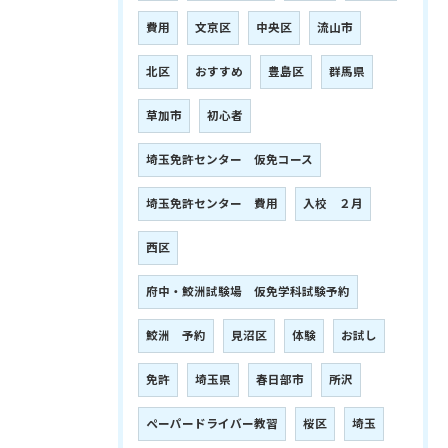
費用
文京区
中央区
流山市
北区
おすすめ
豊島区
群馬県
草加市
初心者
埼玉免許センター 仮免コース
埼玉免許センター 費用
入校 ２月
西区
府中・鮫洲試験場 仮免学科試験予約
鮫洲 予約
見沼区
体験
お試し
免許
埼玉県
春日部市
所沢
ペーパードライバー教習
桜区
埼玉