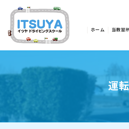
ホーム
当教習
運