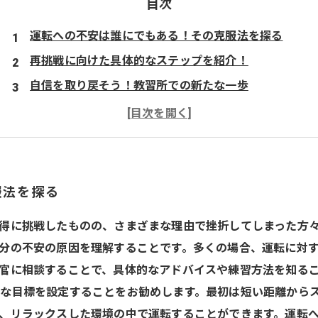
目次
運転への不安は誰にでもある！その克服法を探る
再挑戦に向けた具体的なステップを紹介！
自信を取り戻そう！教習所での新たな一歩
運転の楽しさを再発見！自由な移動の喜び
再挑戦で広がる新しい世界！あなたも運転を楽しもう
服法を探る
得に挑戦したものの、さまざまな理由で挫折してしまった方
分の不安の原因を理解することです。多くの場合、運転に対
官に相談することで、具体的なアドバイスや練習方法を知る
な目標を設定することをお勧めします。最初は短い距離から
、リラックスした環境の中で運転することができます。運転