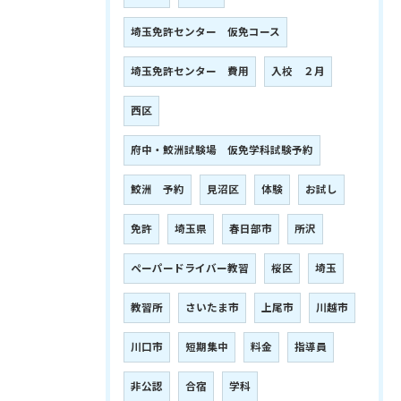
埼玉免許センター 仮免コース
埼玉免許センター 費用
入校 ２月
西区
府中・鮫洲試験場 仮免学科試験予約
鮫洲 予約
見沼区
体験
お試し
免許
埼玉県
春日部市
所沢
ペーパードライバー教習
桜区
埼玉
教習所
さいたま市
上尾市
川越市
川口市
短期集中
料金
指導員
非公認
合宿
学科