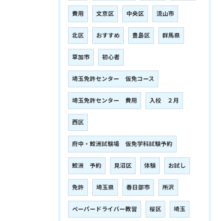
費用
文京区
中央区
流山市
北区
おすすめ
豊島区
群馬県
草加市
初心者
埼玉免許センター 仮免コース
埼玉免許センター 費用
入校 ２月
西区
府中・鮫洲試験場 仮免学科試験予約
鮫洲 予約
見沼区
体験
お試し
免許
埼玉県
春日部市
所沢
ペーパードライバー教習
桜区
埼玉