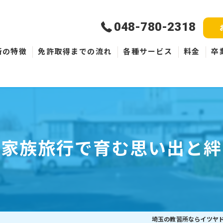
048-780-2318
所の特徴
免許取得までの流れ
各種サービス
料金
卒
新規取得
免許失効・取消
ペーパードライバー
家族旅行で育む思い出と絆
埼玉の教習所ならイツヤ