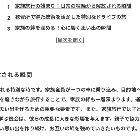
家族旅行の始まり：日常の喧騒から解放される瞬間
教習所で得た技術を活かした特別なドライブの旅
家族の絆を深める！心に響く思い出の瞬間
子どもたちの成長と学びを感じる旅行の中で
特別な体験が生む感動と思い出の共有
旅行を通じて育む愛情と絆の大切さ
心に残る家族旅行：絆を深めた思い出を振り返る
放される瞬間
れる特別な時です。家族全員が一つの車に乗り込み、目的地
を磨きながら旅行することで、家族の絆も一層深まります。
思い出を作るための重要な要素です。 また、家族旅行では子
学ぶ機会は、彼らの成長に大きな影響を与えます。親子で協
い思い出を作り続け、お互いの絆を強めていきたいものです