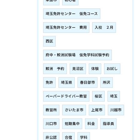
草加市
初心者
埼玉免許センター 仮免コース
埼玉免許センター 費用
入校 ２月
西区
府中・鮫洲試験場 仮免学科試験予約
鮫洲 予約
見沼区
体験
お試し
免許
埼玉県
春日部市
所沢
ペーパードライバー教習
桜区
埼玉
教習所
さいたま市
上尾市
川越市
川口市
短期集中
料金
指導員
非公認
合宿
学科