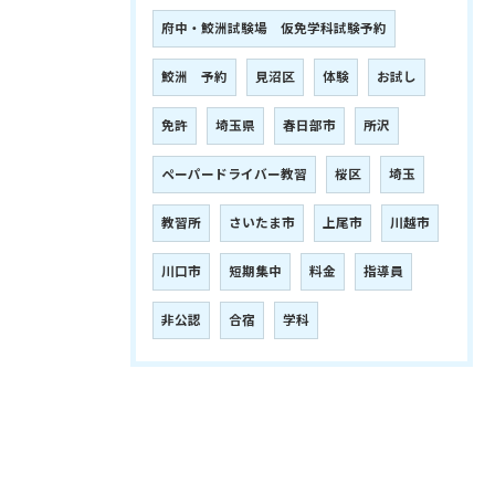
府中・鮫洲試験場 仮免学科試験予約
鮫洲 予約
見沼区
体験
お試し
免許
埼玉県
春日部市
所沢
ペーパードライバー教習
桜区
埼玉
教習所
さいたま市
上尾市
川越市
川口市
短期集中
料金
指導員
非公認
合宿
学科