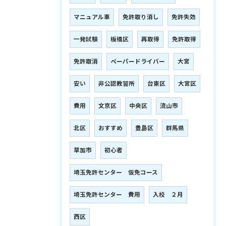
マニュアル車
免許取り消し
免許失効
一発試験
板橋区
再取得
免許取得
免許取消
ペーパードライバー
大宮
安い
非公認教習所
台東区
大宮区
費用
文京区
中央区
流山市
北区
おすすめ
豊島区
群馬県
草加市
初心者
埼玉免許センター 仮免コース
埼玉免許センター 費用
入校 ２月
西区