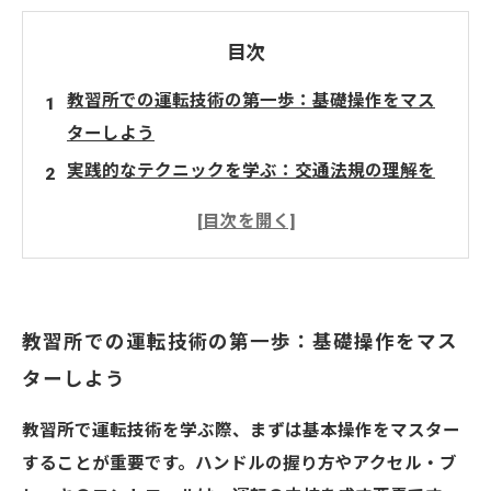
目次
教習所での運転技術の第一歩：基礎操作をマス
ターしよう
実践的なテクニックを学ぶ：交通法規の理解を
深める
安全運転のための具体的アドバイス：快適なド
ライブを実現
運転者としての自信を高める心構えを身につけ
教習所での運転技術の第一歩：基礎操作をマス
る
ターしよう
教習所での経験を活かして運転スキルを向上さ
せる方法
教習所で運転技術を学ぶ際、まずは基本操作をマスター
運転に挑戦するあなたへ：有意義な学びを得る
することが重要です。ハンドルの握り方やアクセル・ブ
ために