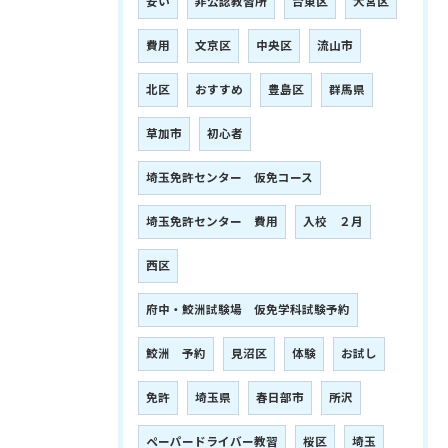
安い
非公認教習所
台東区
大宮区
費用
文京区
中央区
流山市
北区
おすすめ
豊島区
群馬県
草加市
初心者
埼玉免許センター 仮免コース
埼玉免許センター 費用
入校 ２月
西区
府中・鮫洲試験場 仮免学科試験予約
鮫洲 予約
見沼区
体験
お試し
免許
埼玉県
春日部市
所沢
ペーパードライバー教習
桜区
埼玉