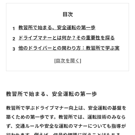
目次
教習所で始まる、安全運転の第一歩
ドライブマナーとは何か？その重要性を探る
他のドライバーとの関わり方：教習所で学ぶ実
践的なテクニック
実技指導で学ぶ、ドライブマナー向上の秘訣
コミュニケーションが生む、信頼関係と安全な
運転
教習所で始まる、安全運転の第一歩
ドライブマナー向上による、事故リスクの低減
と交通環境の改善
教習所で学ぶドライブマナー向上は、安全運転の基盤を
教習所での学びを活かす！安全な未来を築くた
築くための第一歩です。教習所では、運転技術のみなら
めの運転マナー
ず、交通ルールや安全な運転のマナーについても指導が