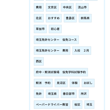
費用
文京区
中央区
流山市
北区
おすすめ
豊島区
群馬県
草加市
初心者
埼玉免許センター 仮免コース
埼玉免許センター 費用
入校 ２月
西区
府中・鮫洲試験場 仮免学科試験予約
鮫洲 予約
見沼区
体験
お試し
免許
埼玉県
春日部市
所沢
ペーパードライバー教習
桜区
埼玉